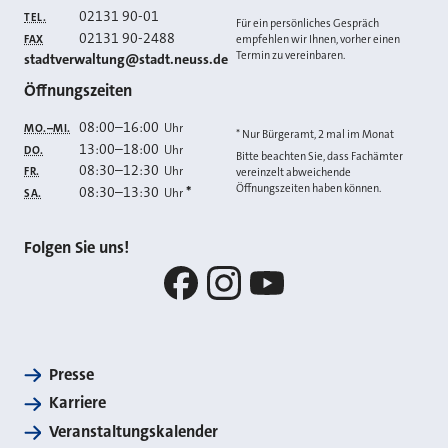
02131 90-01
TEL.
Für ein persönliches Gespräch
02131 90-2488
FAX
empfehlen wir Ihnen, vorher einen
Termin zu vereinbaren.
E-MAIL
stadtverwaltung@stadt.neuss.de
Öffnungszeiten
08:00
–
16:00
Uhr
MO.–MI.
* Nur Bürgeramt, 2 mal im Monat
13:00
–
18:00
Uhr
DO.
Bitte beachten Sie, dass Fachämter
08:30
–
12:30
Uhr
FR.
vereinzelt abweichende
Öffnungszeiten haben können.
08:30
–
13:30
*
Uhr
SA.
Folgen Sie uns!
Facebook
Instagram
YouTube
Presse
Karriere
Veranstaltungskalender