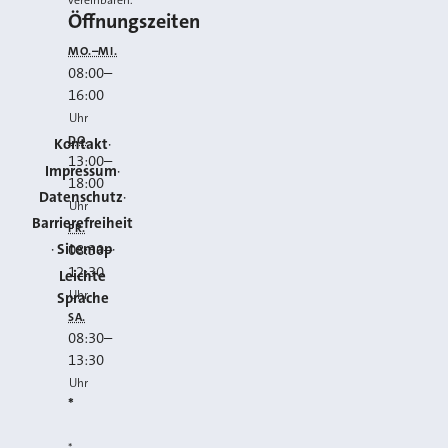
vereinbaren.
Öffnungszeiten
MO.–MI.
08:00
–
16:00
Uhr
DO.
Kontakt
13:00
–
Impressum
18:00
Datenschutz
Uhr
Barrierefreiheit
FR.
Sitemap
08:30
–
12:30
Leichte
Uhr
Sprache
SA.
08:30
–
13:30
Uhr
*