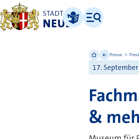
STADT
NEUSS
Menü
Leichte Sprache
Presse
Pres
17. September
Fachm
& meh
Museum für Po