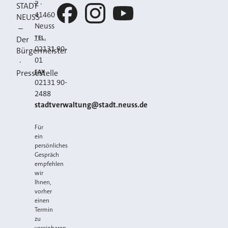
2
·
STADT
41460
NEUSS
Neuss
–
Facebook
Instagram
YouTube
TEL.
Der
02131 90-
Bürgermeister
01
·
FAX
Pressestelle
02131 90-
2488
E-MAIL
stadtverwaltung@stadt.neuss.de
Für
ein
persönliches
Gespräch
empfehlen
wir
Ihnen,
vorher
einen
Termin
zu