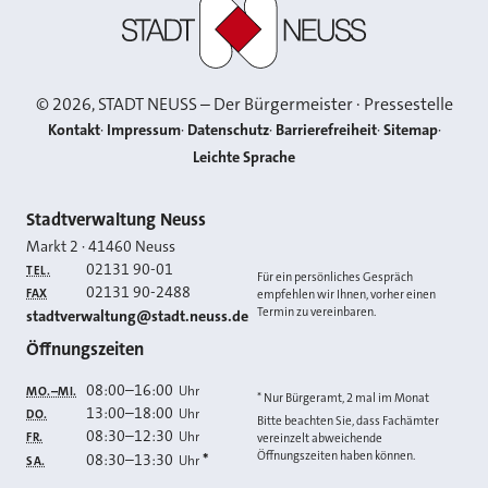
Stadt Neuss
©
2026
, STADT NEUSS – Der Bürgermeister · Pressestelle
Kontakt
Impressum
Datenschutz
Barrierefreiheit
Sitemap
Leichte Sprache
Kontakt
Stadtverwaltung Neuss
Markt 2
·
41460
Neuss
02131 90-01
TEL.
Für ein persönliches Gespräch
02131 90-2488
FAX
empfehlen wir Ihnen, vorher einen
Termin zu vereinbaren.
E-MAIL
stadtverwaltung@stadt.neuss.de
Öffnungszeiten
08:00
–
16:00
Uhr
MO.–MI.
* Nur Bürgeramt, 2 mal im Monat
13:00
–
18:00
Uhr
DO.
Bitte beachten Sie, dass Fachämter
08:30
–
12:30
Uhr
FR.
vereinzelt abweichende
Öffnungszeiten haben können.
08:30
–
13:30
*
Uhr
SA.