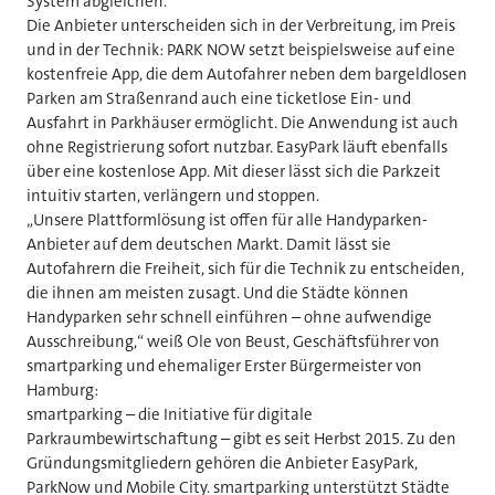
System abgleichen.
Die Anbieter unterscheiden sich in der Verbreitung, im Preis
und in der Technik: PARK NOW setzt beispielsweise auf eine
kostenfreie App, die dem Autofahrer neben dem bargeldlosen
Parken am Straßenrand auch eine ticketlose Ein- und
Ausfahrt in Parkhäuser ermöglicht. Die Anwendung ist auch
ohne Registrierung sofort nutzbar. EasyPark läuft ebenfalls
über eine kostenlose App. Mit dieser lässt sich die Parkzeit
intuitiv starten, verlängern und stoppen.
„Unsere Plattformlösung ist offen für alle Handyparken-
Anbieter auf dem deutschen Markt. Damit lässt sie
Autofahrern die Freiheit, sich für die Technik zu entscheiden,
die ihnen am meisten zusagt. Und die Städte können
Handyparken sehr schnell einführen – ohne aufwendige
Ausschreibung,“ weiß Ole von Beust, Geschäftsführer von
smartparking und ehemaliger Erster Bürgermeister von
Hamburg:
smartparking – die Initiative für digitale
Parkraumbewirtschaftung – gibt es seit Herbst 2015. Zu den
Gründungsmitgliedern gehören die Anbieter EasyPark,
ParkNow und Mobile City. smartparking unterstützt Städte