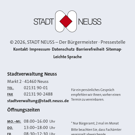
Stadt Neuss
©
2026
, STADT NEUSS – Der Bürgermeister · Pressestelle
Kontakt
Impressum
Datenschutz
Barrierefreiheit
Sitemap
Leichte Sprache
Kontakt
Stadtverwaltung Neuss
Markt 2
·
41460
Neuss
02131 90-01
TEL.
Für ein persönliches Gespräch
02131 90-2488
FAX
empfehlen wir Ihnen, vorher einen
Termin zu vereinbaren.
E-MAIL
stadtverwaltung@stadt.neuss.de
Öffnungszeiten
08:00
–
16:00
Uhr
MO.–MI.
* Nur Bürgeramt, 2 mal im Monat
13:00
–
18:00
Uhr
DO.
Bitte beachten Sie, dass Fachämter
08:30
–
12:30
Uhr
FR.
vereinzelt abweichende