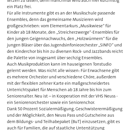
setzen zu lassen, denn manchmal wird auch hier kurzfristig
ein Platz frei.
Für alle Instrumente gibt es an der Musikschule passende
Ensembles, denn das gemeinsame Musizieren wird
großgeschrieben: vom Elementarkurs „Musikwiese“ für
Kinder ab 18 Monate, den „Streicherzwerge“-Ensembles für
den jungen Geigennachwuchs, den „Holzwürmern“ für die
jungen Bläser über das Jugendsinfonieorchester „SINFO“ und
den Kinderchor bis hin zu diversen Rock- und Jazzbands reicht
die Palette von insgesamt über sechzig Ensembles.
Auch Musikproduktion kann im hauseigenen Tonstudio
gelernt werden. Was nicht alle wissen: Für Erwachsene gibt
es mehrere Orchester und verschiedene Chöre, außerdem
mit der flexiblen zehner Karte ein maßgeschneidertes
Unterrichtspaket für Menschen ab 18 Jahre bis hin zum
Seniorenalter. Neu ist – in Kooperation mit der VHS Neuss -
ein Seniorenorchester sowie ein Seniorenchor.
Dank 50 Prozent Sozialermäßigung, Geschwisterermäßigung
und der Möglichkeit, den Neuss Pass und Gutscheine aus
dem Bildungs- und Teilhabepaket (BuT) einzusetzen, gibt es
auch für Familien, die auf staatliche Unterstützung