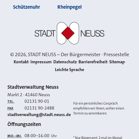
Schützenuhr
Rheinpegel
Stadt Neuss
©
2026
, STADT NEUSS – Der Bürgermeister · Pressestelle
Kontakt
Impressum
Datenschutz
Barrierefreiheit
Sitemap
Leichte Sprache
Kontakt
Stadtverwaltung Neuss
Markt 2
·
41460
Neuss
02131 90-01
TEL.
Für ein persönliches Gespräch
02131 90-2488
FAX
empfehlen wir Ihnen, vorher einen
Termin zu vereinbaren.
E-MAIL
stadtverwaltung@stadt.neuss.de
Öffnungszeiten
08:00
–
16:00
Uhr
MO.–MI.
* Nur Bürgeramt, 2 mal im Monat