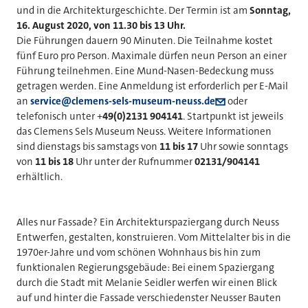
und in die Architekturgeschichte. Der Termin ist am
Sonntag,
16. August 2020, von 11.30 bis 13 Uhr.
Die Führungen dauern 90 Minuten. Die Teilnahme kostet
fünf Euro pro Person. Maximale dürfen neun Person an einer
Führung teilnehmen. Eine Mund-Nasen-Bedeckung muss
getragen werden. Eine Anmeldung ist erforderlich per E-Mail
an
service@clemens-sels-museum-neuss.de
oder
telefonisch unter +
49(0)2131 904141
. Startpunkt ist jeweils
das Clemens Sels Museum Neuss. Weitere Informationen
sind dienstags bis samstags von
11 bis 17
Uhr sowie sonntags
von
11 bis 18
Uhr unter der Rufnummer
02131/904141
erhältlich.
Alles nur Fassade? Ein Architekturspaziergang durch Neuss
Entwerfen, gestalten, konstruieren. Vom Mittelalter bis in die
1970er-Jahre und vom schönen Wohnhaus bis hin zum
funktionalen Regierungsgebäude: Bei einem Spaziergang
durch die Stadt mit Melanie Seidler werfen wir einen Blick
auf und hinter die Fassade verschiedenster Neusser Bauten