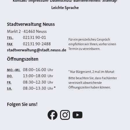
Kontakt
Impressum
Datenschutz
Barrierefreiheit
Sitemap
Leichte Sprache
Kontakt
Stadtverwaltung Neuss
Markt 2
·
41460
Neuss
02131 90-01
TEL.
Für ein persönliches Gespräch
02131 90-2488
FAX
empfehlen wir Ihnen, vorher einen
Termin zu vereinbaren.
E-MAIL
stadtverwaltung@stadt.neuss.de
Öffnungszeiten
08:00
–
16:00
Uhr
MO.–MI.
* Nur Bürgeramt, 2 mal im Monat
13:00
–
18:00
Uhr
DO.
Bitte beachten Sie, dass Fachämter
08:30
–
12:30
Uhr
FR.
vereinzelt abweichende
Öffnungszeiten haben können.
08:30
–
13:30
*
Uhr
SA.
Folgen Sie uns!
Facebook
Instagram
YouTube