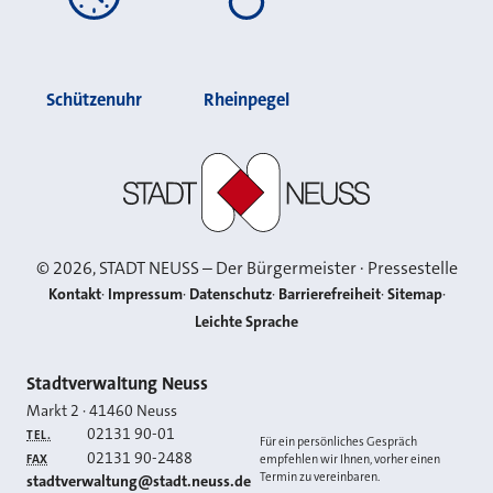
Schützenuhr
Rheinpegel
Stadt Neuss
©
2026
, STADT NEUSS – Der Bürgermeister · Pressestelle
Kontakt
Impressum
Datenschutz
Barrierefreiheit
Sitemap
Leichte Sprache
Kontakt
Stadtverwaltung Neuss
Markt 2
·
41460
Neuss
02131 90-01
TEL.
Für ein persönliches Gespräch
02131 90-2488
FAX
empfehlen wir Ihnen, vorher einen
Termin zu vereinbaren.
E-MAIL
stadtverwaltung@stadt.neuss.de