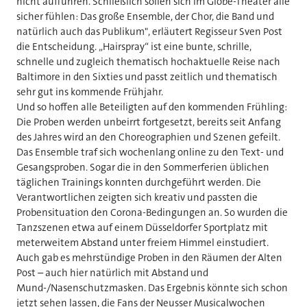
nicht aufführen. Schließlich sollen sich im Globe-Theater alle
sicher fühlen: Das große Ensemble, der Chor, die Band und
natürlich auch das Publikum", erläutert Regisseur Sven Post
die Entscheidung. „Hairspray“ ist eine bunte, schrille,
schnelle und zugleich thematisch hochaktuelle Reise nach
Baltimore in den Sixties und passt zeitlich und thematisch
sehr gut ins kommende Frühjahr.
Und so hoffen alle Beteiligten auf den kommenden Frühling:
Die Proben werden unbeirrt fortgesetzt, bereits seit Anfang
des Jahres wird an den Choreographien und Szenen gefeilt.
Das Ensemble traf sich wochenlang online zu den Text- und
Gesangsproben. Sogar die in den Sommerferien üblichen
täglichen Trainings konnten durchgeführt werden. Die
Verantwortlichen zeigten sich kreativ und passten die
Probensituation den Corona-Bedingungen an. So wurden die
Tanzszenen etwa auf einem Düsseldorfer Sportplatz mit
meterweitem Abstand unter freiem Himmel einstudiert.
Auch gab es mehrstündige Proben in den Räumen der Alten
Post – auch hier natürlich mit Abstand und
Mund-/Nasenschutzmasken. Das Ergebnis könnte sich schon
jetzt sehen lassen, die Fans der Neusser Musicalwochen