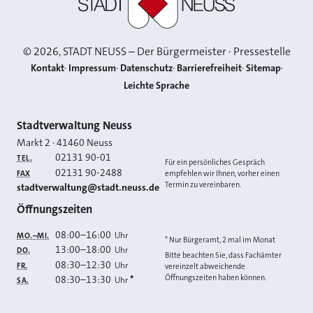
©
2026
, STADT NEUSS – Der Bürgermeister · Pressestelle
Kontakt
Impressum
Datenschutz
Barrierefreiheit
Sitemap
Leichte Sprache
Kontakt
Stadtverwaltung Neuss
Markt 2
·
41460
Neuss
02131 90-01
TEL.
Für ein persönliches Gespräch
02131 90-2488
FAX
empfehlen wir Ihnen, vorher einen
Termin zu vereinbaren.
E-MAIL
stadtverwaltung@stadt.neuss.de
Öffnungszeiten
08:00
–
16:00
Uhr
MO.–MI.
* Nur Bürgeramt, 2 mal im Monat
13:00
–
18:00
Uhr
DO.
Bitte beachten Sie, dass Fachämter
08:30
–
12:30
Uhr
FR.
vereinzelt abweichende
Öffnungszeiten haben können.
08:30
–
13:30
*
Uhr
SA.