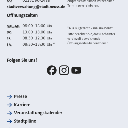
02131 90-2488
FAX
empfehlen wir Ihnen, vorher einen
Termin zu vereinbaren.
E-MAIL
stadtverwaltung@stadt.neuss.de
Öffnungszeiten
08:00
–
16:00
Uhr
MO.–MI.
* Nur Bürgeramt, 2 mal im Monat
13:00
–
18:00
Uhr
DO.
Bitte beachten Sie, dass Fachämter
08:30
–
12:30
Uhr
FR.
vereinzelt abweichende
Öffnungszeiten haben können.
08:30
–
13:30
*
Uhr
SA.
Folgen Sie uns!
Facebook
Instagram
YouTube
Presse
Karriere
Veranstaltungskalender
Stadtpläne