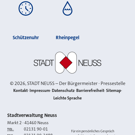
Schützenuhr
Rheinpegel
Stadt Neuss
©
2026
, STADT NEUSS – Der Bürgermeister · Pressestelle
Kontakt
Impressum
Datenschutz
Barrierefreiheit
Sitemap
Leichte Sprache
Kontakt
Stadtverwaltung Neuss
Markt 2
·
41460
Neuss
02131 90-01
TEL.
Für ein persönliches Gespräch