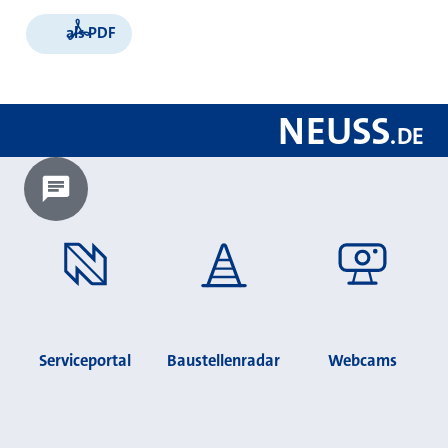
als PDF
NEUSS
.
DE
Chatbot laden?
Serviceportal
Baustellenradar
Webcams