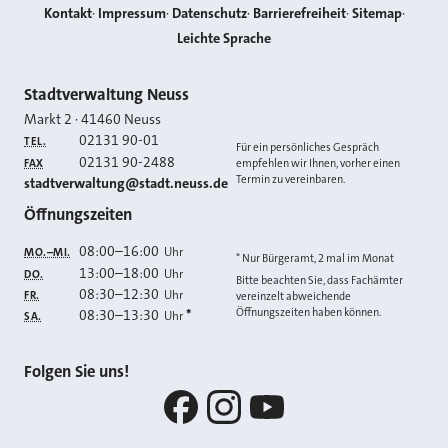
Kontakt
Impressum
Datenschutz
Barrierefreiheit
Sitemap
Leichte Sprache
Kontakt
Stadtverwaltung Neuss
Markt 2
·
41460
Neuss
02131 90-01
TEL.
Für ein persönliches Gespräch
02131 90-2488
FAX
empfehlen wir Ihnen, vorher einen
Termin zu vereinbaren.
E-MAIL
stadtverwaltung@stadt.neuss.de
Öffnungszeiten
08:00
–
16:00
Uhr
MO.–MI.
* Nur Bürgeramt, 2 mal im Monat
13:00
–
18:00
Uhr
DO.
Bitte beachten Sie, dass Fachämter
08:30
–
12:30
Uhr
FR.
vereinzelt abweichende
Öffnungszeiten haben können.
08:30
–
13:30
*
Uhr
SA.
Folgen Sie uns!
Facebook
Instagram
YouTube