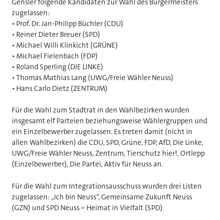
Gensler folgende Kandidaten zur Wahl des Bürgermeisters
zugelassen:
• Prof. Dr. Jan-Philipp Büchler (CDU)
• Reiner Dieter Breuer (SPD)
• Michael Willi Klinkicht (GRÜNE)
• Michael Fielenbach (FDP)
• Roland Sperling (DIE LINKE)
• Thomas Mathias Lang (UWG/Freie Wähler Neuss)
• Hans Carlo Dietz (ZENTRUM)
Für die Wahl zum Stadtrat in den Wahlbezirken wurden
insgesamt elf Parteien beziehungsweise Wählergruppen und
ein Einzelbewerber zugelassen. Es treten damit (nicht in
allen Wahlbezirken) die CDU, SPD, Grüne, FDP, AfD, Die Linke,
UWG/Freie Wähler Neuss, Zentrum, Tierschutz hier!, Ortlepp
(Einzelbewerber), Die Partei, Aktiv für Neuss an.
Für die Wahl zum Integrationsausschuss wurden drei Listen
zugelassen: „Ich bin Neuss“, Gemeinsame Zukunft Neuss
(GZN) und SPD Neuss – Heimat in Vielfalt (SPD).