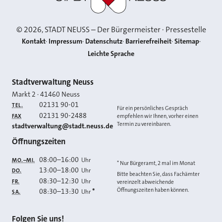
©
2026
, STADT NEUSS – Der Bürgermeister · Pressestelle
Kontakt
Impressum
Datenschutz
Barrierefreiheit
Sitemap
Leichte Sprache
Kontakt
Stadtverwaltung Neuss
Markt 2
·
41460
Neuss
02131 90-01
TEL.
Für ein persönliches Gespräch
02131 90-2488
FAX
empfehlen wir Ihnen, vorher einen
Termin zu vereinbaren.
E-MAIL
stadtverwaltung@stadt.neuss.de
Öffnungszeiten
08:00
–
16:00
Uhr
MO.–MI.
* Nur Bürgeramt, 2 mal im Monat
13:00
–
18:00
Uhr
DO.
Bitte beachten Sie, dass Fachämter
08:30
–
12:30
Uhr
FR.
vereinzelt abweichende
Öffnungszeiten haben können.
08:30
–
13:30
*
Uhr
SA.
Folgen Sie uns!