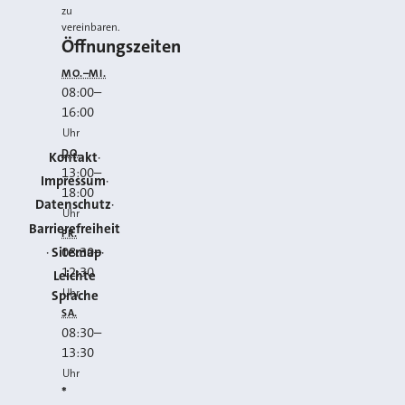
zu
vereinbaren.
Öffnungszeiten
MO.–MI.
08:00
–
16:00
Uhr
DO.
Kontakt
13:00
–
Impressum
18:00
Datenschutz
Uhr
Barrierefreiheit
FR.
Sitemap
08:30
–
12:30
Leichte
Uhr
Sprache
SA.
08:30
–
13:30
Uhr
*