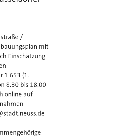
straße /
Bebauungsplan mit
ch Einschätzung
en
 1.653 (1.
n 8.30 bis 18.00
h online auf
ngnahmen
g@stadt.neuss.de
ammengehörige