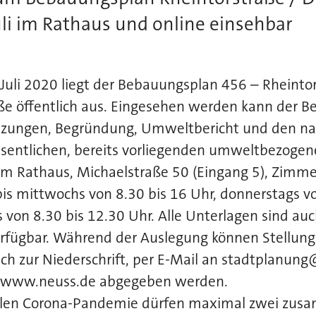
uli im Rathaus und online einsehbar
Juli 2020 liegt der Bebauungsplan 456 – Rheintor
aße öffentlich aus. Eingesehen werden kann der 
etzungen, Begründung, Umweltbericht und den na
entlichen, bereits vorliegenden umweltbezogen
m Rathaus, Michaelstraße 50 (Eingang 5), Zimmer
is mittwochs von 8.30 bis 16 Uhr, donnerstags vo
s von 8.30 bis 12.30 Uhr. Alle Unterlagen sind auc
rfügbar. Während der Auslegung können Stellu
lich zur Niederschrift, per E-Mail an stadtplanun
r www.neuss.de abgegeben werden.
llen Corona-Pandemie dürfen maximal zwei zus