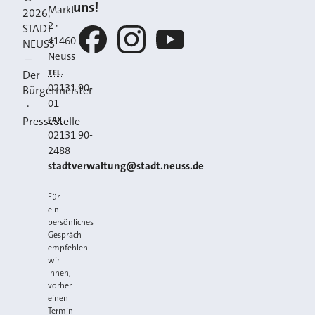
uns!
Markt
2026
,
2
·
STADT
41460
NEUSS
Neuss
–
Facebook
Instagram
YouTube
TEL.
Der
02131 90-
Bürgermeister
01
·
FAX
Pressestelle
02131 90-
2488
E-MAIL
stadtverwaltung@stadt.neuss.de
Für
ein
persönliches
Gespräch
empfehlen
wir
Ihnen,
vorher
einen
Termin