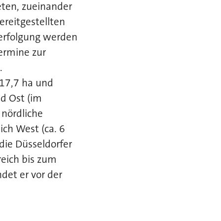
eten, zueinander
reitgestellten
verfolgung werden
ermine zur
.
 17,7 ha und
nd Ost (im
 nördliche
ich West (ca. 6
die Düsseldorfer
reich bis zum
et er vor der