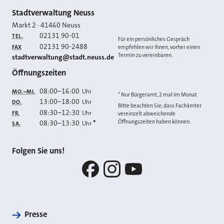
Kontakt
Stadtverwaltung Neuss
Markt 2
·
41460
Neuss
02131 90-01
TEL.
Für ein persönliches Gespräch
02131 90-2488
FAX
empfehlen wir Ihnen, vorher einen
Termin zu vereinbaren.
E-MAIL
stadtverwaltung@stadt.neuss.de
Öffnungszeiten
08:00
–
16:00
Uhr
MO.–MI.
* Nur Bürgeramt, 2 mal im Monat
13:00
–
18:00
Uhr
DO.
Bitte beachten Sie, dass Fachämter
08:30
–
12:30
Uhr
FR.
vereinzelt abweichende
Öffnungszeiten haben können.
08:30
–
13:30
*
Uhr
SA.
Folgen Sie uns!
Facebook
Instagram
YouTube
Presse