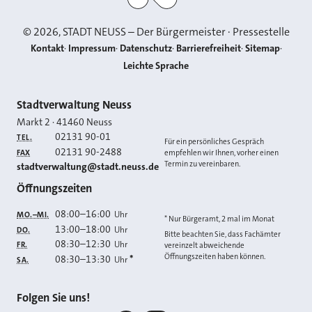
©
2026
, STADT NEUSS – Der Bürgermeister · Pressestelle
Kontakt
Impressum
Datenschutz
Barrierefreiheit
Sitemap
Leichte Sprache
Kontakt
Stadtverwaltung Neuss
Markt 2
·
41460
Neuss
02131 90-01
TEL.
Für ein persönliches Gespräch
02131 90-2488
FAX
empfehlen wir Ihnen, vorher einen
Termin zu vereinbaren.
E-MAIL
stadtverwaltung@stadt.neuss.de
Öffnungszeiten
08:00
–
16:00
Uhr
MO.–MI.
* Nur Bürgeramt, 2 mal im Monat
13:00
–
18:00
Uhr
DO.
Bitte beachten Sie, dass Fachämter
08:30
–
12:30
Uhr
FR.
vereinzelt abweichende
Öffnungszeiten haben können.
08:30
–
13:30
*
Uhr
SA.
Folgen Sie uns!