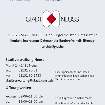
Stadt Neuss
©
2026
, STADT NEUSS – Der Bürgermeister · Pressestelle
Kontakt
Impressum
Datenschutz
Barrierefreiheit
Sitemap
Leichte Sprache
Kontakt
Stadtverwaltung Neuss
Markt 2
·
41460
Neuss
02131 90-01
TEL.
Für ein persönliches Gespräch
02131 90-2488
FAX
empfehlen wir Ihnen, vorher einen
Termin zu vereinbaren.
E-MAIL
stadtverwaltung@stadt.neuss.de
Öffnungszeiten
08:00
–
16:00
Uhr
MO.–MI.
* Nur Bürgeramt, 2 mal im Monat
13:00
–
18:00
Uhr
DO.
Bitte beachten Sie, dass Fachämter