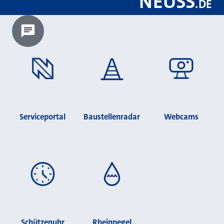
NEUSS
.
DE
Chatbot laden?
Serviceportal
Baustellenradar
Webcams
Schützenuhr
Rheinpegel