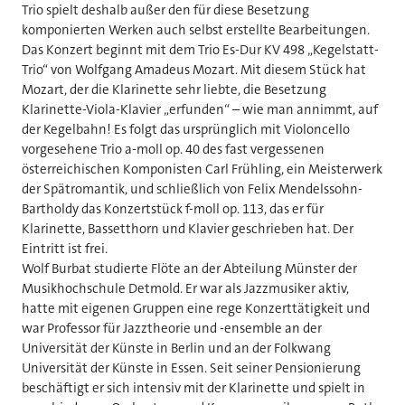
Trio spielt deshalb außer den für diese Besetzung
komponierten Werken auch selbst erstellte Bearbeitungen.
Das Konzert beginnt mit dem Trio Es-Dur KV 498 „Kegelstatt-
Trio“ von Wolfgang Amadeus Mozart. Mit diesem Stück hat
Mozart, der die Klarinette sehr liebte, die Besetzung
Klarinette-Viola-Klavier „erfunden“ – wie man annimmt, auf
der Kegelbahn! Es folgt das ursprünglich mit Violoncello
vorgesehene Trio a-moll op. 40 des fast vergessenen
österreichischen Komponisten Carl Frühling, ein Meisterwerk
der Spätromantik, und schließlich von Felix Mendelssohn-
Bartholdy das Konzertstück f-moll op. 113, das er für
Klarinette, Bassetthorn und Klavier geschrieben hat. Der
Eintritt ist frei.
Wolf Burbat studierte Flöte an der Abteilung Münster der
Musikhochschule Detmold. Er war als Jazzmusiker aktiv,
hatte mit eigenen Gruppen eine rege Konzerttätigkeit und
war Professor für Jazztheorie und -ensemble an der
Universität der Künste in Berlin und an der Folkwang
Universität der Künste in Essen. Seit seiner Pensionierung
beschäftigt er sich intensiv mit der Klarinette und spielt in