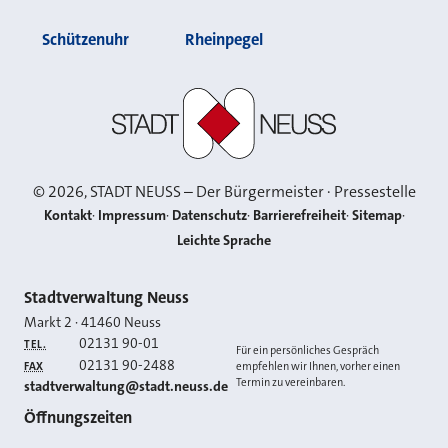
Schützenuhr
Rheinpegel
Stadt Neuss
©
2026
, STADT NEUSS – Der Bürgermeister · Pressestelle
Kontakt
Impressum
Datenschutz
Barrierefreiheit
Sitemap
Leichte Sprache
Kontakt
Stadtverwaltung Neuss
Markt 2
·
41460
Neuss
02131 90-01
TEL.
Für ein persönliches Gespräch
02131 90-2488
FAX
empfehlen wir Ihnen, vorher einen
Termin zu vereinbaren.
E-MAIL
stadtverwaltung@stadt.neuss.de
Öffnungszeiten