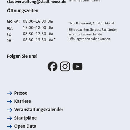
Termin zu vereinbaren.
E-MAIL
stadtverwaltung@stadt.neuss.de
Öffnungszeiten
08:00
–
16:00
Uhr
MO.–MI.
* Nur Bürgeramt, 2 mal im Monat
13:00
–
18:00
Uhr
DO.
Bitte beachten Sie, dass Fachämter
08:30
–
12:30
Uhr
FR.
vereinzelt abweichende
Öffnungszeiten haben können.
08:30
–
13:30
*
Uhr
SA.
Folgen Sie uns!
Facebook
Instagram
YouTube
Presse
Karriere
Veranstaltungskalender
Stadtpläne
Open Data