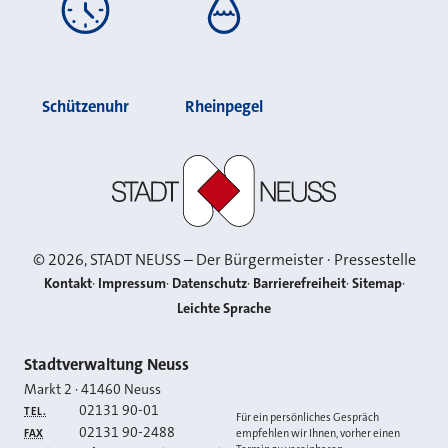
Schützenuhr
Rheinpegel
Stadt Neuss
©
2026
, STADT NEUSS – Der Bürgermeister · Pressestelle
Kontakt
Impressum
Datenschutz
Barrierefreiheit
Sitemap
Leichte Sprache
Kontakt
Stadtverwaltung Neuss
Markt 2
·
41460
Neuss
02131 90-01
TEL.
Für ein persönliches Gespräch
02131 90-2488
FAX
empfehlen wir Ihnen, vorher einen