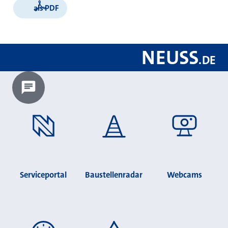
als PDF
NEUSS
.
DE
Chatbot laden?
Serviceportal
Baustellenradar
Webcams