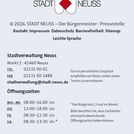
©
2026
, STADT NEUSS – Der Bürgermeister · Pressestelle
Kontakt
Impressum
Datenschutz
Barrierefreiheit
Sitemap
Leichte Sprache
Kontakt
Stadtverwaltung Neuss
Markt 2
·
41460
Neuss
02131 90-01
TEL.
Für ein persönliches Gespräch
02131 90-2488
FAX
empfehlen wir Ihnen, vorher einen
Termin zu vereinbaren.
E-MAIL
stadtverwaltung@stadt.neuss.de
Öffnungszeiten
08:00
–
16:00
Uhr
MO.–MI.
* Nur Bürgeramt, 2 mal im Monat
13:00
–
18:00
Uhr
DO.
Bitte beachten Sie, dass Fachämter
08:30
–
12:30
Uhr
FR.
vereinzelt abweichende
Öffnungszeiten haben können.
08:30
–
13:30
*
Uhr
SA.