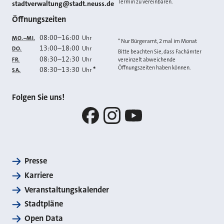
Termin zu vereinbaren.
E-MAIL
stadtverwaltung@stadt.neuss.de
Öffnungszeiten
08:00
–
16:00
Uhr
MO.–MI.
* Nur Bürgeramt, 2 mal im Monat
13:00
–
18:00
Uhr
DO.
Bitte beachten Sie, dass Fachämter
08:30
–
12:30
Uhr
FR.
vereinzelt abweichende
Öffnungszeiten haben können.
08:30
–
13:30
*
Uhr
SA.
Folgen Sie uns!
Facebook
Instagram
YouTube
Presse
Karriere
Veranstaltungskalender
Stadtpläne
Open Data