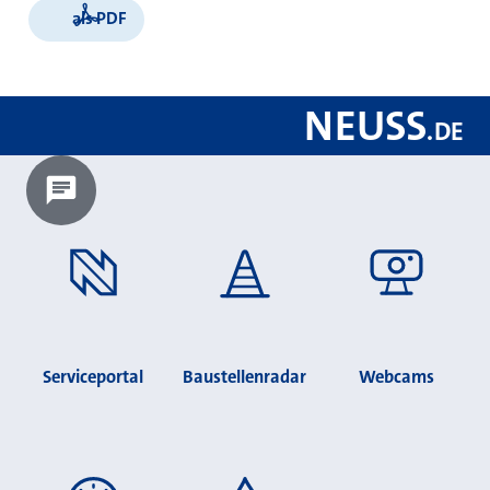
als PDF
NEUSS
.
DE
Chatbot laden?
Serviceportal
Baustellenradar
Webcams