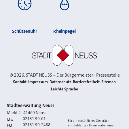
Schützenuhr
Rheinpegel
Stadt Neuss
©
2026
, STADT NEUSS – Der Bürgermeister · Pressestelle
Kontakt
Impressum
Datenschutz
Barrierefreiheit
Sitemap
Leichte Sprache
Kontakt
Stadtverwaltung Neuss
Markt 2
·
41460
Neuss
02131 90-01
TEL.
Für ein persönliches Gespräch
02131 90-2488
FAX
empfehlen wir Ihnen, vorher einen