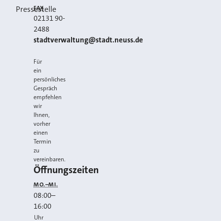
FAX
Pressestelle
02131 90-
2488
E-MAIL
stadtverwaltung@stadt.neuss.de
Für
ein
persönliches
Gespräch
empfehlen
wir
Ihnen,
vorher
einen
Termin
zu
vereinbaren.
Öffnungszeiten
MO.–MI.
08:00
–
16:00
Uhr