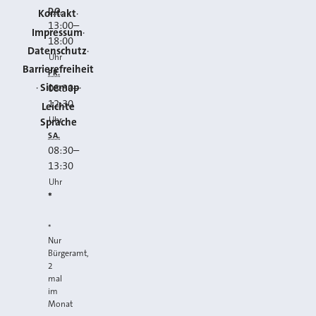
DO.
Kontakt
13:00
–
Impressum
18:00
Datenschutz
Uhr
Barrierefreiheit
FR.
Sitemap
08:30
–
12:30
Leichte
Uhr
Sprache
SA.
08:30
–
13:30
Uhr
*
*
Nur
Bürgeramt,
2
mal
im
Monat