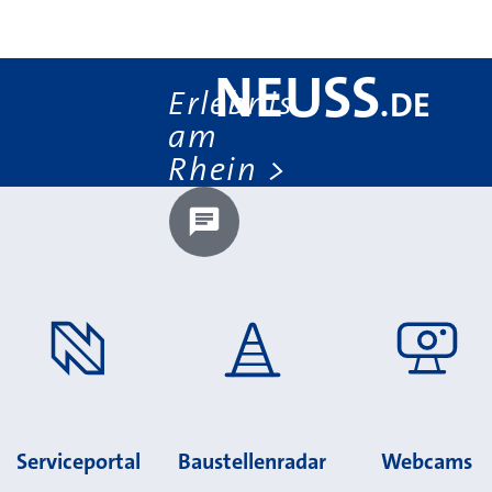
NEUSS
Erlebnis
.
DE
am
Rhein
Chatbot laden?
Serviceportal
Baustellenradar
Webcams