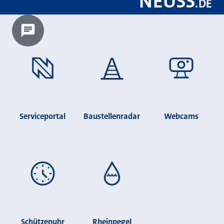
NEUSS
.
DE
Chatbot laden?
Serviceportal
Baustellenradar
Webcams
Schützenuhr
Rheinpegel