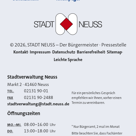
Stadt Neuss
©
2026
, STADT NEUSS – Der Bürgermeister · Pressestelle
Kontakt
Impressum
Datenschutz
Barrierefreiheit
Sitemap
Leichte Sprache
Kontakt
Stadtverwaltung Neuss
Markt 2
·
41460
Neuss
02131 90-01
TEL.
Für ein persönliches Gespräch
02131 90-2488
FAX
empfehlen wir Ihnen, vorher einen
Termin zu vereinbaren.
E-MAIL
stadtverwaltung@stadt.neuss.de
Öffnungszeiten
08:00
–
16:00
Uhr
MO.–MI.
* Nur Bürgeramt, 2 mal im Monat
13:00
–
18:00
Uhr
DO.
Bitte beachten Sie, dass Fachämter