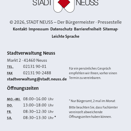
©
2026
, STADT NEUSS – Der Bürgermeister · Pressestelle
Kontakt
Impressum
Datenschutz
Barrierefreiheit
Sitemap
Leichte Sprache
Kontakt
Stadtverwaltung Neuss
Markt 2
·
41460
Neuss
02131 90-01
TEL.
Für ein persönliches Gespräch
02131 90-2488
FAX
empfehlen wir Ihnen, vorher einen
Termin zu vereinbaren.
E-MAIL
stadtverwaltung@stadt.neuss.de
Öffnungszeiten
08:00
–
16:00
Uhr
MO.–MI.
* Nur Bürgeramt, 2 mal im Monat
13:00
–
18:00
Uhr
DO.
Bitte beachten Sie, dass Fachämter
08:30
–
12:30
Uhr
FR.
vereinzelt abweichende
Öffnungszeiten haben können.
08:30
–
13:30
*
Uhr
SA.