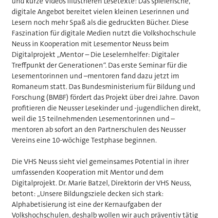
und kurze Videos illustrieren Lesetexte: Das spielerische,
digitale Angebot bereitet vielen kleinen Leserinnen und
Lesern noch mehr Spaß als die gedruckten Bücher. Diese
Faszination für digitale Medien nutzt die Volkshochschule
Neuss in Kooperation mit Lesementor Neuss beim
Digitalprojekt „Mentor – Die Leselernhelfer: Digitaler
Treffpunkt der Generationen“. Das erste Seminar für die
Lesementorinnen und –mentoren fand dazu jetzt im
Romaneum statt. Das Bundesministerium für Bildung und
Forschung (BMBF) fördert das Projekt über drei Jahre. Davon
profitieren die Neusser Lesekinder und -jugendlichen direkt,
weil die 15 teilnehmenden Lesementorinnen und –
mentoren ab sofort an den Partnerschulen des Neusser
Vereins eine 10-wöchige Testphase beginnen.
Die VHS Neuss sieht viel gemeinsames Potential in ihrer
umfassenden Kooperation mit Mentor und dem
Digitalprojekt. Dr. Marie Batzel, Direktorin der VHS Neuss,
betont: „Unsere Bildungsziele decken sich stark:
Alphabetisierung ist eine der Kernaufgaben der
Volkshochschulen, deshalb wollen wir auch präventiv tätig