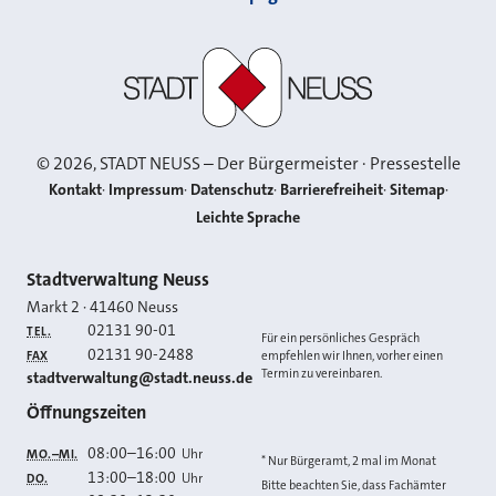
Stadt Neuss
©
2026
, STADT NEUSS – Der Bürgermeister · Pressestelle
Kontakt
Impressum
Datenschutz
Barrierefreiheit
Sitemap
Leichte Sprache
Kontakt
Stadtverwaltung Neuss
Markt 2
·
41460
Neuss
02131 90-01
TEL.
Für ein persönliches Gespräch
02131 90-2488
FAX
empfehlen wir Ihnen, vorher einen
Termin zu vereinbaren.
E-MAIL
stadtverwaltung@stadt.neuss.de
Öffnungszeiten
08:00
–
16:00
Uhr
MO.–MI.
* Nur Bürgeramt, 2 mal im Monat
13:00
–
18:00
Uhr
DO.
Bitte beachten Sie, dass Fachämter