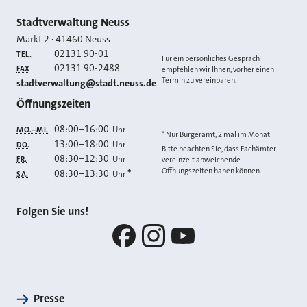
Kontakt
Stadtverwaltung Neuss
Markt 2
·
41460
Neuss
02131 90-01
TEL.
Für ein persönliches Gespräch
02131 90-2488
FAX
empfehlen wir Ihnen, vorher einen
Termin zu vereinbaren.
E-MAIL
stadtverwaltung@stadt.neuss.de
Öffnungszeiten
08:00
–
16:00
Uhr
MO.–MI.
* Nur Bürgeramt, 2 mal im Monat
13:00
–
18:00
Uhr
DO.
Bitte beachten Sie, dass Fachämter
08:30
–
12:30
Uhr
FR.
vereinzelt abweichende
Öffnungszeiten haben können.
08:30
–
13:30
*
Uhr
SA.
Folgen Sie uns!
Facebook
Instagram
YouTube
Presse