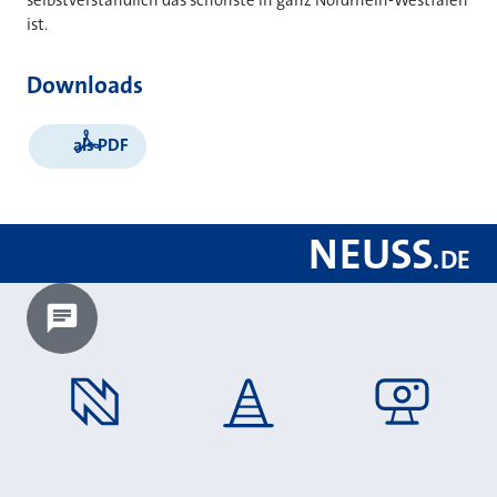
selbstverständlich das schönste in ganz Nordrhein-Westfalen
ist.
Downloads
als PDF
NEUSS
.
DE
Chatbot laden?