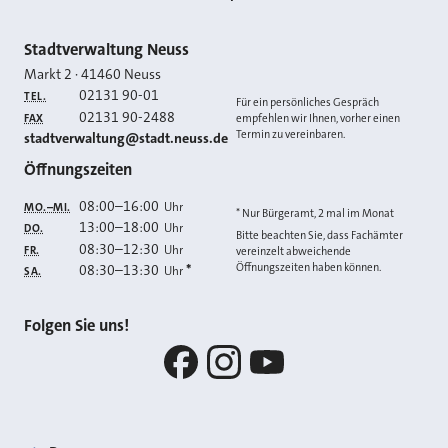
Kontakt
Stadtverwaltung Neuss
Markt 2
·
41460
Neuss
02131 90-01
TEL.
Für ein persönliches Gespräch
02131 90-2488
FAX
empfehlen wir Ihnen, vorher einen
Termin zu vereinbaren.
E-MAIL
stadtverwaltung@stadt.neuss.de
Öffnungszeiten
08:00
–
16:00
Uhr
MO.–MI.
* Nur Bürgeramt, 2 mal im Monat
13:00
–
18:00
Uhr
DO.
Bitte beachten Sie, dass Fachämter
08:30
–
12:30
Uhr
FR.
vereinzelt abweichende
Öffnungszeiten haben können.
08:30
–
13:30
*
Uhr
SA.
Folgen Sie uns!
Facebook
Instagram
YouTube