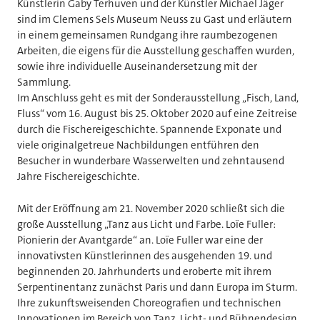
Künstlerin Gaby Terhuven und der Künstler Michael Jäger
sind im Clemens Sels Museum Neuss zu Gast und erläutern
in einem gemeinsamen Rundgang ihre raumbezogenen
Arbeiten, die eigens für die Ausstellung geschaffen wurden,
sowie ihre individuelle Auseinandersetzung mit der
Sammlung.
Im Anschluss geht es mit der Sonderausstellung „Fisch, Land,
Fluss“ vom 16. August bis 25. Oktober 2020 auf eine Zeitreise
durch die Fischereigeschichte. Spannende Exponate und
viele originalgetreue Nachbildungen entführen den
Besucher in wunderbare Wasserwelten und zehntausend
Jahre Fischereigeschichte.
Mit der Eröffnung am 21. November 2020 schließt sich die
große Ausstellung „Tanz aus Licht und Farbe. Loïe Fuller:
Pionierin der Avantgarde“ an. Loïe Fuller war eine der
innovativsten Künstlerinnen des ausgehenden 19. und
beginnenden 20. Jahrhunderts und eroberte mit ihrem
Serpentinentanz zunächst Paris und dann Europa im Sturm.
Ihre zukunftsweisenden Choreografien und technischen
Innovationen im Bereich von Tanz, Licht- und Bühnendesign