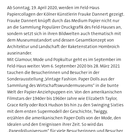
Ab Sonntag, 19. April 2020, werden im Feld-Haus
Papiercollagen der Kölner Künstlerin Frauke Dannert gezeigt.
Frauke Dannert knüpft durch das Medium Papier nicht nur
an die Sammlung Populärer Druckgrafik des Feld-Hauses an,
sondern setzt sich in ihren Bildwelten auch thematisch mit
dem Museumsstandort und dessen Gesamtkonzept von
Architektur und Landschaft der Raketenstation Hombroich
auseinander.
Mit Glamour, Mode und Popkultur geht es im September im
Feld-Haus weiter. Vom 6. September 2020 bis 28. März 2021
tauchen die Besucherinnen und Besucher in der
Sonderausstellung „Vintage Fashion. Paper Dolls aus der
Sammlung des Wirtschaftswundermuseums“ in die bunte
Welt der Papier-Anziehpuppen ein. Von den amerikanischen
Filmstars der 1940er bis 1960er Jahre wie Elizabeth Taylor,
Grace Kelly oder Rock Hudson bis hin zu den Swinging Sixties
mit dem ersten Supermodell der Geschichte, Twiggy,
erzählen die amerikanischen Paper-Dolls von der Mode, den
Idealen und den Ereignissen ihrer Zeit. So wird das
„Paperdolluniversum“ für viele Besucherinnen und Besucher