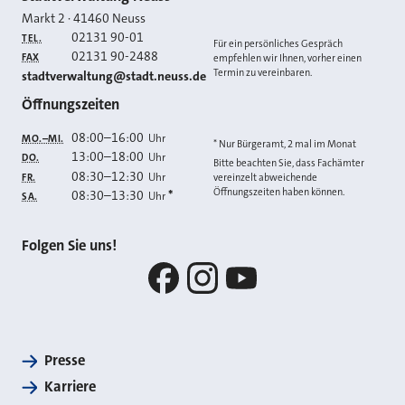
Kontakt
Markt 2
·
41460
Neuss
02131 90-01
TEL.
Für ein persönliches Gespräch
02131 90-2488
FAX
empfehlen wir Ihnen, vorher einen
Termin zu vereinbaren.
E-MAIL
stadtverwaltung@stadt.neuss.de
Öffnungszeiten
08:00
–
16:00
Uhr
MO.–MI.
* Nur Bürgeramt, 2 mal im Monat
13:00
–
18:00
Uhr
DO.
Bitte beachten Sie, dass Fachämter
08:30
–
12:30
Uhr
FR.
vereinzelt abweichende
Öffnungszeiten haben können.
08:30
–
13:30
*
Uhr
SA.
Folgen Sie uns!
Facebook
Instagram
YouTube
Presse
Karriere