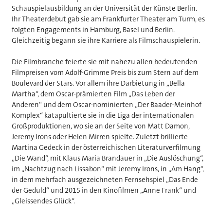
Schauspielausbildung an der Universität der Künste Berlin.
Ihr Theaterdebut gab sie am Frankfurter Theater am Turm, es
folgten Engagements in Hamburg, Basel und Berlin.
Gleichzeitig begann sie ihre Karriere als Filmschauspielerin.
Die Filmbranche feierte sie mit nahezu allen bedeutenden
Filmpreisen vom Adolf-Grimme Preis bis zum Stern auf dem
Boulevard der Stars. Vor allem ihre Darbietung in „Bella
Martha“, dem Oscar-prämierten Film „Das Leben der
Anderen“ und dem Oscar-nominierten „Der Baader-Meinhof
Komplex“ katapultierte sie in die Liga der internationalen
Großproduktionen, wo sie an der Seite von Matt Damon,
Jeremy Irons oder Helen Mirren spielte. Zuletzt brillierte
Martina Gedeck in der österreichischen Literaturverfilmung
„Die Wand“, mit Klaus Maria Brandauer in „Die Auslöschung“,
im „Nachtzug nach Lissabon“ mit Jeremy Irons, in „Am Hang“,
in dem mehrfach ausgezeichneten Fernsehspiel „Das Ende
der Geduld“ und 2015 in den Kinofilmen „Anne Frank“ und
„Gleissendes Glück“.