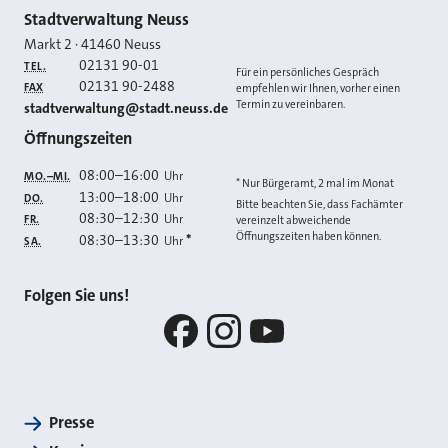
Kontakt
Stadtverwaltung Neuss
Markt 2
·
41460
Neuss
02131 90-01
TEL.
Für ein persönliches Gespräch
02131 90-2488
FAX
empfehlen wir Ihnen, vorher einen
Termin zu vereinbaren.
E-MAIL
stadtverwaltung@stadt.neuss.de
Öffnungszeiten
08:00
–
16:00
Uhr
MO.–MI.
* Nur Bürgeramt, 2 mal im Monat
13:00
–
18:00
Uhr
DO.
Bitte beachten Sie, dass Fachämter
08:30
–
12:30
Uhr
FR.
vereinzelt abweichende
Öffnungszeiten haben können.
08:30
–
13:30
*
Uhr
SA.
Folgen Sie uns!
Facebook
Instagram
YouTube
Presse