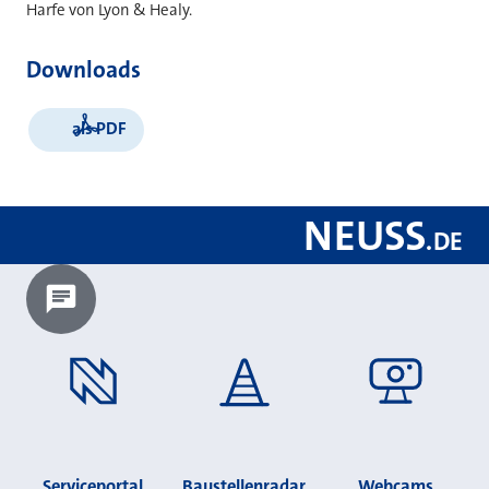
Harfe von Lyon & Healy.
Downloads
als PDF
NEUSS
.
DE
Chatbot laden?
Serviceportal
Baustellenradar
Webcams