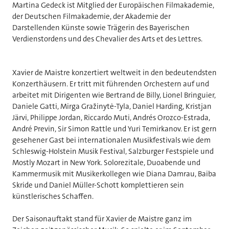
Martina Gedeck ist Mitglied der Europäischen Filmakademie,
der Deutschen Filmakademie, der Akademie der
Darstellenden Künste sowie Trägerin des Bayerischen
Verdienstordens und des Chevalier des Arts et des Lettres.
Xavier de Maistre konzertiert weltweit in den bedeutendsten
Konzerthäusern. Er tritt mit führenden Orchestern auf und
arbeitet mit Dirigenten wie Bertrand de Billy, Lionel Bringuier,
Daniele Gatti, Mirga Gražinytė-Tyla, Daniel Harding, Kristjan
Järvi, Philippe Jordan, Riccardo Muti, Andrés Orozco-Estrada,
André Previn, Sir Simon Rattle und Yuri Temirkanov. Er ist gern
gesehener Gast bei internationalen Musikfestivals wie dem
Schleswig-Holstein Musik Festival, Salzburger Festspiele und
Mostly Mozart in New York. Solorezitale, Duoabende und
Kammermusik mit Musikerkollegen wie Diana Damrau, Baiba
Skride und Daniel Müller-Schott komplettieren sein
künstlerisches Schaffen.
Der Saisonauftakt stand für Xavier de Maistre ganz im