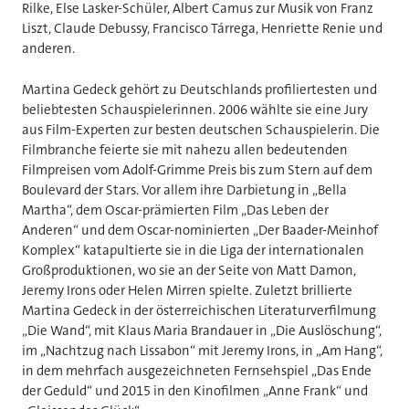
Rilke, Else Lasker-Schüler, Albert Camus zur Musik von Franz
Liszt, Claude Debussy, Francisco Tárrega, Henriette Renie und
anderen.
Martina Gedeck gehört zu Deutschlands profiliertesten und
beliebtesten Schauspielerinnen. 2006 wählte sie eine Jury
aus Film-Experten zur besten deutschen Schauspielerin. Die
Filmbranche feierte sie mit nahezu allen bedeutenden
Filmpreisen vom Adolf-Grimme Preis bis zum Stern auf dem
Boulevard der Stars. Vor allem ihre Darbietung in „Bella
Martha“, dem Oscar-prämierten Film „Das Leben der
Anderen“ und dem Oscar-nominierten „Der Baader-Meinhof
Komplex“ katapultierte sie in die Liga der internationalen
Großproduktionen, wo sie an der Seite von Matt Damon,
Jeremy Irons oder Helen Mirren spielte. Zuletzt brillierte
Martina Gedeck in der österreichischen Literaturverfilmung
„Die Wand“, mit Klaus Maria Brandauer in „Die Auslöschung“,
im „Nachtzug nach Lissabon“ mit Jeremy Irons, in „Am Hang“,
in dem mehrfach ausgezeichneten Fernsehspiel „Das Ende
der Geduld“ und 2015 in den Kinofilmen „Anne Frank“ und