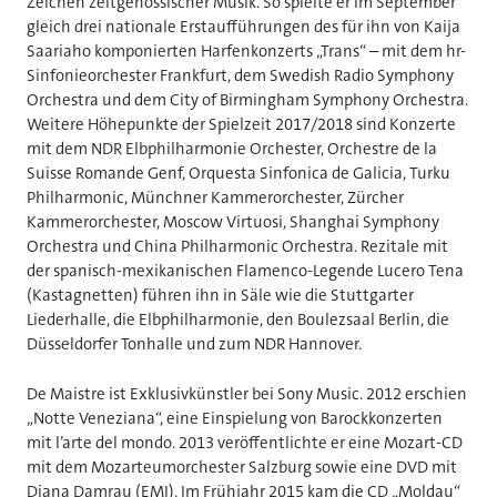
Zeichen zeitgenössischer Musik. So spielte er im September
gleich drei nationale Erstaufführungen des für ihn von Kaija
Saariaho komponierten Harfenkonzerts „Trans“ – mit dem hr-
Sinfonieorchester Frankfurt, dem Swedish Radio Symphony
Orchestra und dem City of Birmingham Symphony Orchestra.
Weitere Höhepunkte der Spielzeit 2017/2018 sind Konzerte
mit dem NDR Elbphilharmonie Orchester, Orchestre de la
Suisse Romande Genf, Orquesta Sinfonica de Galicia, Turku
Philharmonic, Münchner Kammerorchester, Zürcher
Kammerorchester, Moscow Virtuosi, Shanghai Symphony
Orchestra und China Philharmonic Orchestra. Rezitale mit
der spanisch-mexikanischen Flamenco-Legende Lucero Tena
(Kastagnetten) führen ihn in Säle wie die Stuttgarter
Liederhalle, die Elbphilharmonie, den Boulezsaal Berlin, die
Düsseldorfer Tonhalle und zum NDR Hannover.
De Maistre ist Exklusivkünstler bei Sony Music. 2012 erschien
„Notte Veneziana“, eine Einspielung von Barockkonzerten
mit l’arte del mondo. 2013 veröffentlichte er eine Mozart-CD
mit dem Mozarteumorchester Salzburg sowie eine DVD mit
Diana Damrau (EMI). Im Frühjahr 2015 kam die CD „Moldau“