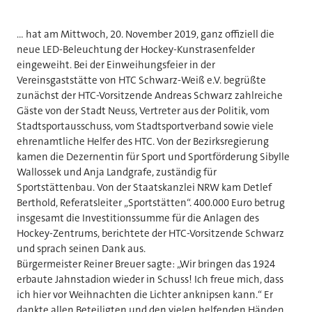
... hat am Mittwoch, 20. November 2019, ganz offiziell die
neue LED-Beleuchtung der Hockey-Kunstrasenfelder
eingeweiht. Bei der Einweihungsfeier in der
Vereinsgaststätte von HTC Schwarz-Weiß e.V. begrüßte
zunächst der HTC-Vorsitzende Andreas Schwarz zahlreiche
Gäste von der Stadt Neuss, Vertreter aus der Politik, vom
Stadtsportausschuss, vom Stadtsportverband sowie viele
ehrenamtliche Helfer des HTC. Von der Bezirksregierung
kamen die Dezernentin für Sport und Sportförderung Sibylle
Wallossek und Anja Landgrafe, zuständig für
Sportstättenbau. Von der Staatskanzlei NRW kam Detlef
Berthold, Referatsleiter „Sportstätten“. 400.000 Euro betrug
insgesamt die Investitionssumme für die Anlagen des
Hockey-Zentrums, berichtete der HTC-Vorsitzende Schwarz
und sprach seinen Dank aus.
Bürgermeister Reiner Breuer sagte: „Wir bringen das 1924
erbaute Jahnstadion wieder in Schuss! Ich freue mich, dass
ich hier vor Weihnachten die Lichter anknipsen kann.“ Er
dankte allen Beteiligten und den vielen helfenden Händen,