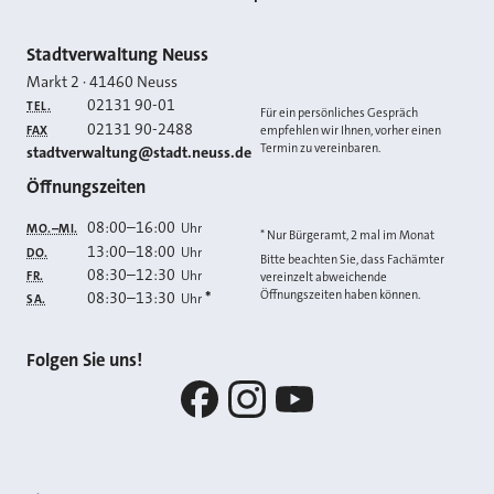
Kontakt
Stadtverwaltung Neuss
Markt 2
·
41460
Neuss
02131 90-01
TEL.
Für ein persönliches Gespräch
02131 90-2488
FAX
empfehlen wir Ihnen, vorher einen
Termin zu vereinbaren.
E-MAIL
stadtverwaltung@stadt.neuss.de
Öffnungszeiten
08:00
–
16:00
Uhr
MO.–MI.
* Nur Bürgeramt, 2 mal im Monat
13:00
–
18:00
Uhr
DO.
Bitte beachten Sie, dass Fachämter
08:30
–
12:30
Uhr
FR.
vereinzelt abweichende
Öffnungszeiten haben können.
08:30
–
13:30
*
Uhr
SA.
Folgen Sie uns!
Facebook
Instagram
YouTube