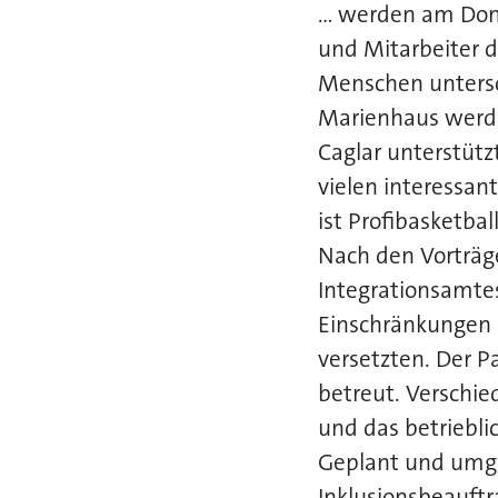
... werden am Don
und Mitarbeiter d
Menschen untersch
Marienhaus werde
Caglar unterstützt
vielen interessa
ist Profibasketba
Nach den Vorträg
Integrationsamtes
Einschränkungen z
versetzten. Der P
betreut. Verschie
und das betriebl
Geplant und umge
Inklusionsbeauft