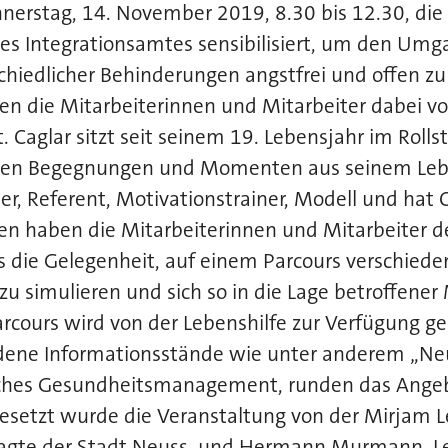
nerstag, 14. November 2019, 8.30 bis 12.30, die
es Integrationsamtes sensibilisiert, um den Umg
iedlicher Behinderungen angstfrei und offen zu 
n die Mitarbeiterinnen und Mitarbeiter dabei vo
. Caglar sitzt seit seinem 19. Lebensjahr im Roll
nten Begegnungen und Momenten aus seinem Lebe
ller, Referent, Motivationstrainer, Modell und hat
en haben die Mitarbeiterinnen und Mitarbeiter d
 die Gelegenheit, auf einem Parcours verschiede
u simulieren und sich so in die Lage betroffene
arcours wird von der Lebenshilfe zur Verfügung ge
dene Informationsstände wie unter anderem „Neus
iches Gesundheitsmanagement, runden das Angeb
setzt wurde die Veranstaltung von der Mirjam L
ragte der Stadt Neuss, und Hermann Murmann, Le