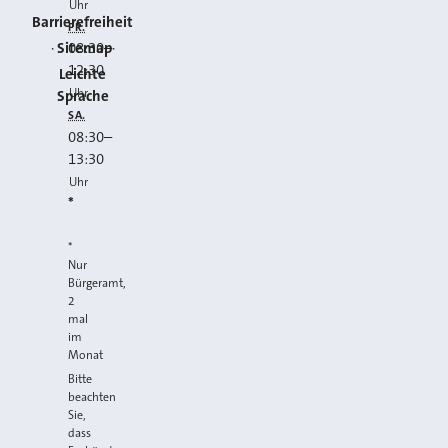
Uhr
Barrierefreiheit
FR.
Sitemap
08:30
–
12:30
Leichte
Uhr
Sprache
SA.
08:30
–
13:30
Uhr
*
*
Nur
Bürgeramt,
2
mal
im
Monat
Bitte
beachten
Sie,
dass