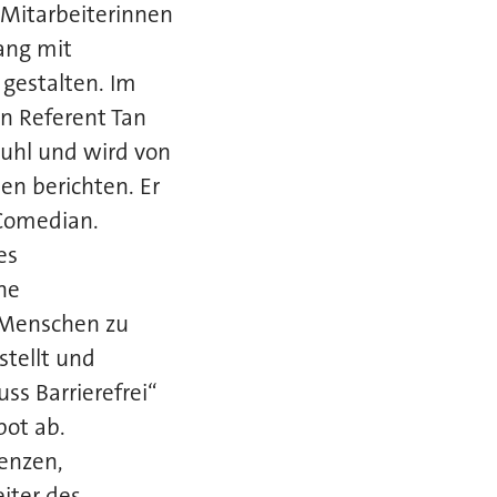
 Mitarbeiterinnen
ang mit
gestalten. Im
n Referent Tan
stuhl und wird von
n berichten. Er
 Comedian.
es
ne
r Menschen zu
stellt und
s Barrierefrei“
ot ab.
enzen,
iter des