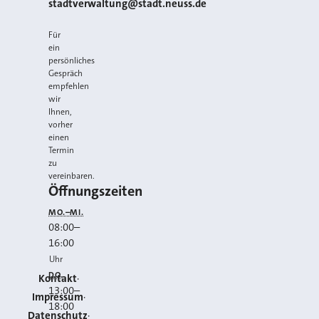
E-MAIL
stadtverwaltung@stadt.neuss.de
Für
ein
persönliches
Gespräch
empfehlen
wir
Ihnen,
vorher
einen
Termin
zu
vereinbaren.
Öffnungszeiten
MO.–MI.
08:00
–
16:00
Uhr
DO.
Kontakt
13:00
–
Impressum
18:00
Datenschutz