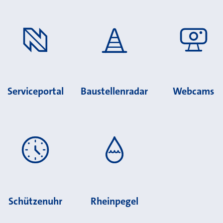
Serviceportal
Baustellenradar
Webcams
Schützenuhr
Rheinpegel