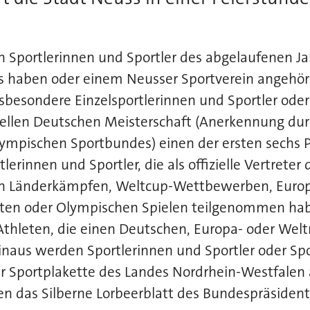
hen Sportlerinnen und Sportler des abgelaufenen Ja
s haben oder einem Neusser Sportverein angehör
sbesondere Einzelsportlerinnen und Sportler ode
iziellen Deutschen Meisterschaft (Anerkennung d
ympischen Sportbundes) einen der ersten sechs P
erinnen und Sportler, die als offizielle Vertreter 
an Länderkämpfen, Weltcup-Wettbewerben, Euro
ten oder Olympischen Spielen teilgenommen ha
thleten, die einen Deutschen, Europa- oder Weltr
inaus werden Sportlerinnen und Sportler oder Sp
er Sportplakette des Landes Nordrhein-Westfalen
n das Silberne Lorbeerblatt des Bundespräsident