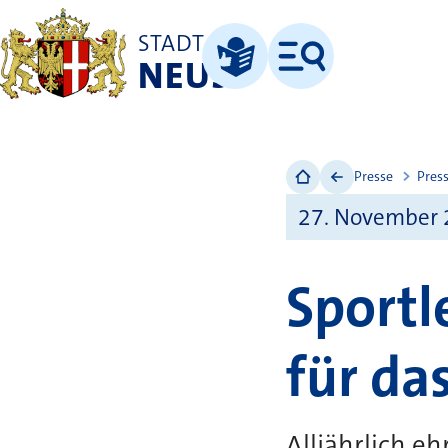
STADT
NEUSS
Menü
Leichte Sprache
Presse
Pres
27. November
Sportl
für da
Alljährlich eh