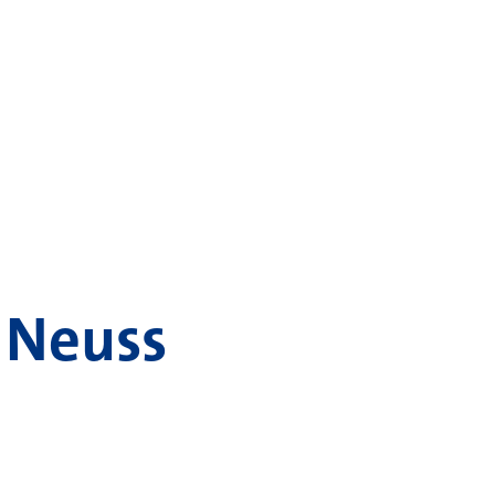
 Neuss
..