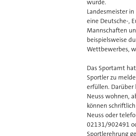
wurde.
Landesmeister in 
eine Deutsche-, 
Mannschaften und 
beispielsweise d
Wettbewerbes, we
Das Sportamt hat 
Sportler zu meld
erfüllen. Darüber
Neuss wohnen, abe
können schriftlic
Neuss oder telef
02131/902491 ode
Sportlerehrung g