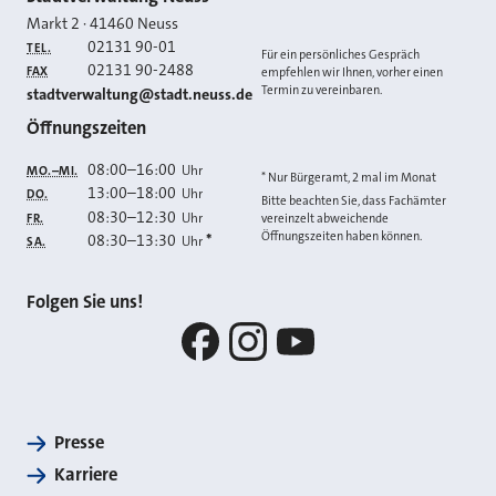
Kontakt
Markt 2
·
41460
Neuss
02131 90-01
TEL.
Für ein persönliches Gespräch
02131 90-2488
FAX
empfehlen wir Ihnen, vorher einen
Termin zu vereinbaren.
E-MAIL
stadtverwaltung@stadt.neuss.de
Öffnungszeiten
08:00
–
16:00
Uhr
MO.–MI.
* Nur Bürgeramt, 2 mal im Monat
13:00
–
18:00
Uhr
DO.
Bitte beachten Sie, dass Fachämter
08:30
–
12:30
Uhr
FR.
vereinzelt abweichende
Öffnungszeiten haben können.
08:30
–
13:30
*
Uhr
SA.
Folgen Sie uns!
Facebook
Instagram
YouTube
Presse
Karriere