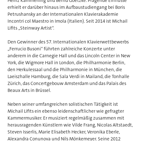
Heinz Kämmerling und Bernd Goetzke. Prägende Einflüsse
erhielt er darüber hinaus im Aufbaustudiengang bei Boris
Petrushansky an der Internationalen Klavierakademie
Incontri col Maestro in Imola (Italien). Seit 2014 ist Michail
Lifits „Steinway Artist“.
Den Gewinner des 57. Internationalen Klavierwettbewerbs
„Ferrucio Busoni“ führten zahlreiche Konzerte unter
anderem in die Carnegie Hall und das Lincoln Center in New
York, die Wigmore Hall in London, die Philharmonie Berlin,
den Herkulessaal und die Philharmonie in München, die
Laeiszhalle Hamburg, die Sala Verdi in Mailand, die Tonhalle
Zürich, das Concertgebouw Amsterdam und das Palais des
Beaux Arts in Brüssel.
Neben seiner umfangreichen solistischen Tätigkeit ist
Michail Lifits ein ebenso leidenschaftlicher wie gefragter
Kammermusiker. Er musiziert regelmäßig zusammen mit
herausragenden Künstlern wie Vilde Frang, Nicolas Altstaedt,
Steven Isserlis, Marie Elisabeth Hecker, Veronika Eberle,
Alexandra Conunova und Nils Mönkemeyer. Seine 2012