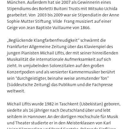
München. Außerdem hat sie 2007 als Gewinnerin eines
Stipendiums des Borletti Buitoni Trusts mit Mitsuko Uchida
gearbeitet. Von 2003 bis 2009 war sie Stipendiatin der Anne
Sophie Mutter Stiftung. Vilde Frang musiziert auf einer
Geige von Jean Baptiste Vuillaume von 1866.
„Beglückende Klangfarbenfreudigkeit“ schwärmt die
Frankfurter Allgemeine Zeitung über das Klavierspiel des
jungen Pianisten Michail Lifits, der mit seiner hinreißenden
Musikalität die internationale Aufmerksamkeit auf sich
zieht. In umjubelnden Solorezitalen auf den großen
Konzertpodien und als versierter Kammermusiker berührt
sein “durchgeistigter, beinahe weise anmutender Ton”
(Süddeutsche Zeitung) das Publikum und die Fachpresse
weltweit.
Michail Lifits wurde 1982 in Taschkent (Usbekistan) geboren,
siedelte als 16 jähriger nach Deutschland über und lebt
seitdem in Hannover. An der dortigen Hochschule für Musik
und Theater studierte er in den Meisterklassen von Karl