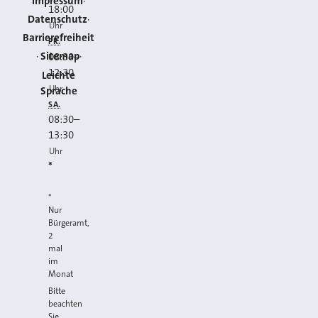
Impressum
18:00
Datenschutz
Uhr
Barrierefreiheit
FR.
Sitemap
08:30
–
12:30
Leichte
Uhr
Sprache
SA.
08:30
–
13:30
Uhr
*
*
Nur
Bürgeramt,
2
mal
im
Monat
Bitte
beachten
Sie,