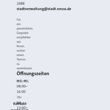
2488
E-MAIL
stadtverwaltung@stadt.neuss.de
Für
ein
persönliches
Gespräch
empfehlen
wir
Ihnen,
vorher
einen
Termin
zu
vereinbaren.
Öffnungszeiten
MO.–MI.
08:00
–
16:00
Uhr
DO.
Kontakt
13:00
–