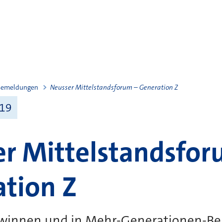
semeldungen
Neusser Mittelstandsforum – Generation Z
019
r Mittelstandsfor
tion Z
ewinnen und in Mehr-Generationen-Be