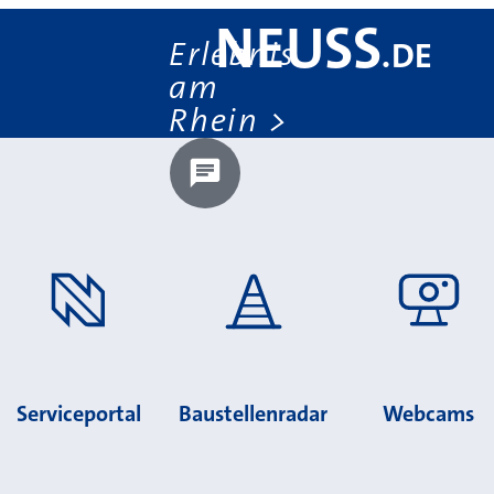
NEUSS
Erlebnis
.
DE
am
Rhein
Chatbot laden?
Serviceportal
Baustellenradar
Webcams