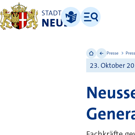
STADT
NEUSS
Menü
Leichte Sprache
Presse
Pres
23. Oktober 2
Neusse
Genera
Fachkräfte g