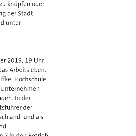
 zu knüpfen oder
ng der Stadt
d unter
er 2019, 19 Uhr,
das Arbeitsleben.
affke, Hochschule
 es Unternehmen
den. In der
sführer der
schland, und als
und
n Z in den Betrieb