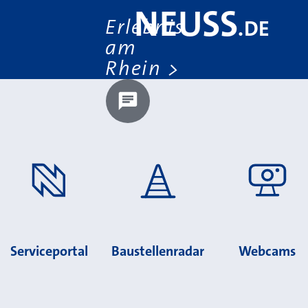
NEUSS
Erlebnis
.
DE
am
Rhein
Chatbot laden?
Serviceportal
Baustellenradar
Webcams