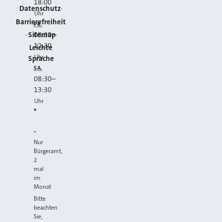
18:00
Datenschutz
Uhr
Barrierefreiheit
FR.
Sitemap
08:30
–
12:30
Leichte
Uhr
Sprache
SA.
08:30
–
13:30
Uhr
*
*
Nur
Bürgeramt,
2
mal
im
Monat
Bitte
beachten
Sie,