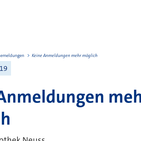
semeldungen
Keine Anmeldungen mehr möglich
019
 Anmeldungen meh
ch
othek Neuss ...