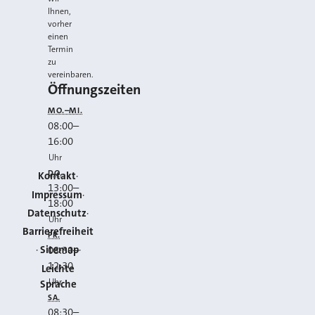
Ihnen,
vorher
einen
Termin
zu
vereinbaren.
Öffnungszeiten
MO.–MI.
08:00
–
16:00
Uhr
DO.
Kontakt
13:00
–
Impressum
18:00
Datenschutz
Uhr
Barrierefreiheit
FR.
Sitemap
08:30
–
12:30
Leichte
Uhr
Sprache
SA.
08:30
–