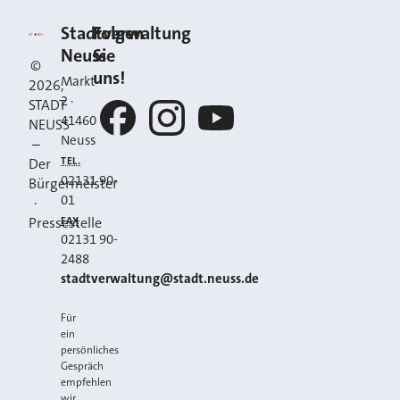
Kontakt
Stadt Neuss
Stadtverwaltung
Folgen
Neuss
Sie
©
uns!
Markt
2026
,
2
·
STADT
41460
NEUSS
Neuss
–
Facebook
Instagram
YouTube
TEL.
Der
02131 90-
Bürgermeister
01
·
FAX
Pressestelle
02131 90-
2488
E-MAIL
stadtverwaltung@stadt.neuss.de
Für
ein
persönliches
Gespräch
empfehlen
wir