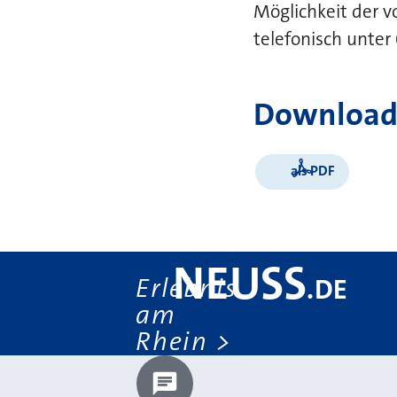
Möglichkeit der 
telefonisch unte
Download
als PDF
NEUSS
Erlebnis
.
DE
am
Rhein