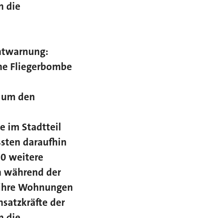
n die
ntwarnung:
che Fliegerbombe
, um den
e im Stadtteil
sten daraufhin
00 weitere
h während der
 ihre Wohnungen
nsatzkräfte der
n die