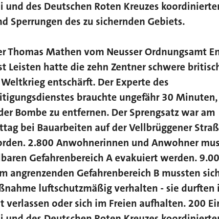
ei und des Deutschen Roten Kreuzes koordinierte
d Sperrungen des zu sichernden Gebiets.
eiter Thomas Mathen vom Neusser Ordnungsamt E
t Leisten hatte die zehn Zentner schwere britis
Weltkrieg entschärft. Der Experte des
tigungsdienstes brauchte ungefähr 30 Minuten
der Bombe zu entfernen. Der Sprengsatz war am
tag bei Bauarbeiten auf der Vellbrüggener Straß
orden. 2.800 Anwohnerinnen und Anwohner mus
baren Gefahrenbereich A evakuiert werden. 9.0
m angrenzenden Gefahrenbereich B mussten sic
nahme luftschutzmäßig verhalten - sie durften
ht verlassen oder sich im Freien aufhalten. 200 Ei
ei und des Deutschen Roten Kreuzes koordinierte