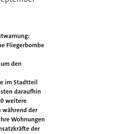
ntwarnung:
che Fliegerbombe
, um den
e im Stadtteil
sten daraufhin
00 weitere
h während der
 ihre Wohnungen
nsatzkräfte der