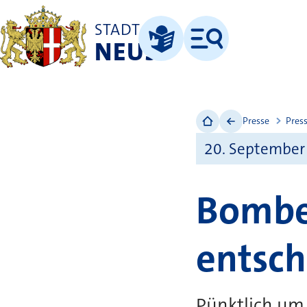
STADT
NEUSS
Menü
Leichte Sprache
Presse
Pres
20. September
Bombe 
entsch
Pünktlich um