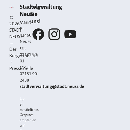
Kontakt
Stadt Neuss
Stadtverwaltung
Folgen
Neuss
Sie
©
uns!
Markt
2026
,
2
·
STADT
41460
NEUSS
Neuss
–
Facebook
Instagram
YouTube
TEL.
Der
02131 90-
Bürgermeister
01
·
FAX
Pressestelle
02131 90-
2488
E-MAIL
stadtverwaltung@stadt.neuss.de
Für
ein
persönliches
Gespräch
empfehlen
wir