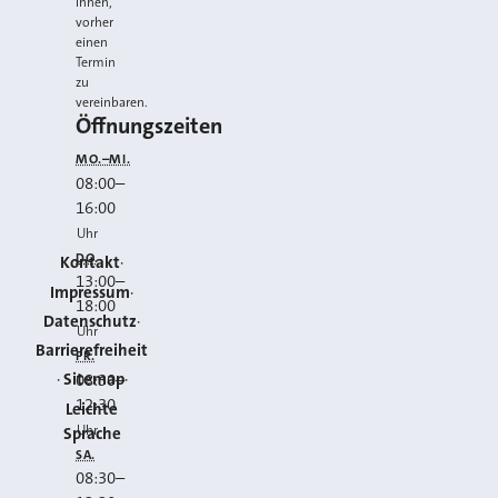
Ihnen,
vorher
einen
Termin
zu
vereinbaren.
Öffnungszeiten
MO.–MI.
08:00
–
16:00
Uhr
DO.
Kontakt
13:00
–
Impressum
18:00
Datenschutz
Uhr
Barrierefreiheit
FR.
Sitemap
08:30
–
12:30
Leichte
Uhr
Sprache
SA.
08:30
–