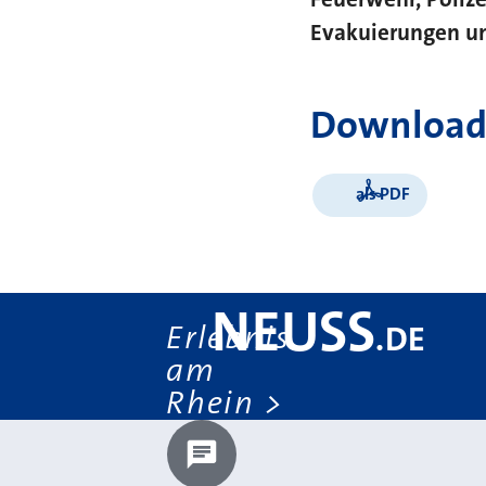
Evakuierungen un
Download
als PDF
NEUSS
Erlebnis
.
DE
am
Rhein
Chatbot laden?