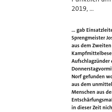
2019, ...
... gab Einsatzl
Sprengmeister Jos
aus dem Zweiten 
Kampfmittelbesei
Aufschlagzünder 
Donnerstagvormit
Norf gefunden w
aus dem unmittel
Menschen aus de
Entschärfungsmaß
in dieser Zeit nic