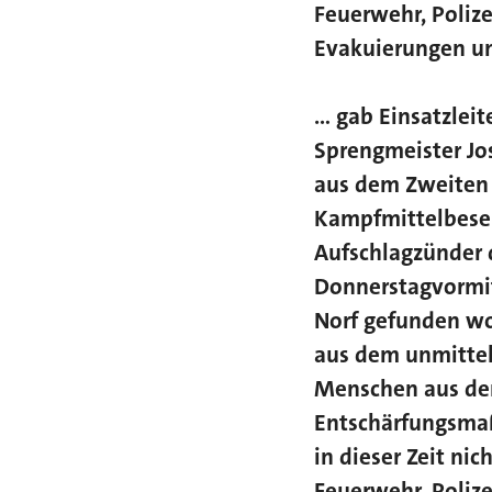
Feuerwehr, Poliz
Evakuierungen un
... gab Einsatzl
Sprengmeister Jos
aus dem Zweiten 
Kampfmittelbesei
Aufschlagzünder 
Donnerstagvormit
Norf gefunden w
aus dem unmittel
Menschen aus de
Entschärfungsmaß
in dieser Zeit nic
Feuerwehr, Poliz