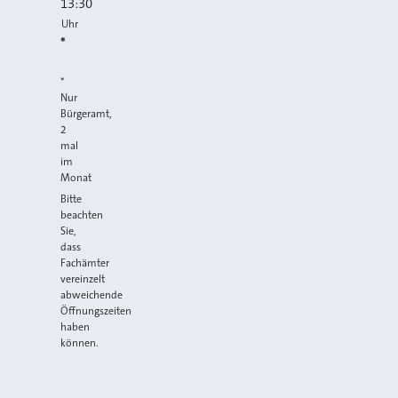
13:30
Uhr
*
*
Nur
Bürgeramt,
2
mal
im
Monat
Bitte
beachten
Sie,
dass
Fachämter
vereinzelt
abweichende
Öffnungszeiten
haben
können.