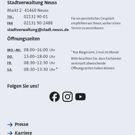
Kontakt
Stadtverwaltung Neuss
Markt 2
·
41460
Neuss
02131 90-01
TEL.
Für ein persönliches Gespräch
02131 90-2488
FAX
empfehlen wir Ihnen, vorher einen
Termin zu vereinbaren.
E-MAIL
stadtverwaltung@stadt.neuss.de
Öffnungszeiten
08:00
–
16:00
Uhr
MO.–MI.
* Nur Bürgeramt, 2 mal im Monat
13:00
–
18:00
Uhr
DO.
Bitte beachten Sie, dass Fachämter
08:30
–
12:30
Uhr
FR.
vereinzelt abweichende
Öffnungszeiten haben können.
08:30
–
13:30
*
Uhr
SA.
Folgen Sie uns!
Facebook
Instagram
YouTube
Presse
Karriere