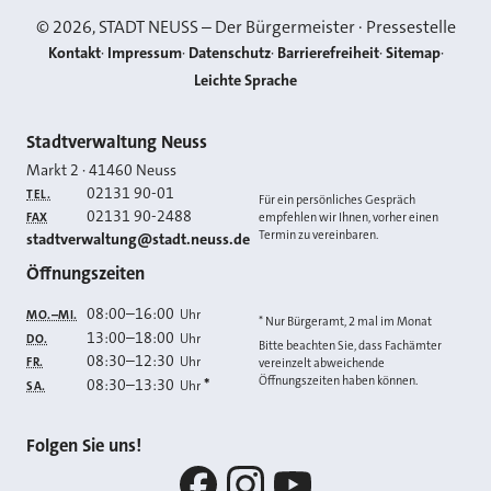
©
2026
, STADT NEUSS – Der Bürgermeister · Pressestelle
Kontakt
Impressum
Datenschutz
Barrierefreiheit
Sitemap
Leichte Sprache
Kontakt
Stadtverwaltung Neuss
Markt 2
·
41460
Neuss
02131 90-01
TEL.
Für ein persönliches Gespräch
02131 90-2488
FAX
empfehlen wir Ihnen, vorher einen
Termin zu vereinbaren.
E-MAIL
stadtverwaltung@stadt.neuss.de
Öffnungszeiten
08:00
–
16:00
Uhr
MO.–MI.
* Nur Bürgeramt, 2 mal im Monat
13:00
–
18:00
Uhr
DO.
Bitte beachten Sie, dass Fachämter
08:30
–
12:30
Uhr
FR.
vereinzelt abweichende
Öffnungszeiten haben können.
08:30
–
13:30
*
Uhr
SA.
Folgen Sie uns!