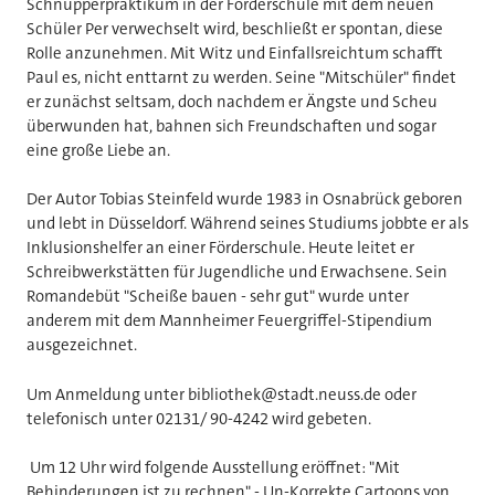
Schnupperpraktikum in der Förderschule mit dem neuen
Schüler Per verwechselt wird, beschließt er spontan, diese
Rolle anzunehmen. Mit Witz und Einfallsreichtum schafft
Paul es, nicht enttarnt zu werden. Seine "Mitschüler" findet
er zunächst seltsam, doch nachdem er Ängste und Scheu
überwunden hat, bahnen sich Freundschaften und sogar
eine große Liebe an.
Der Autor Tobias Steinfeld wurde 1983 in Osnabrück geboren
und lebt in Düsseldorf. Während seines Studiums jobbte er als
Inklusionshelfer an einer Förderschule. Heute leitet er
Schreibwerkstätten für Jugendliche und Erwachsene. Sein
Romandebüt "Scheiße bauen - sehr gut" wurde unter
anderem mit dem Mannheimer Feuergriffel-Stipendium
ausgezeichnet.
Um Anmeldung unter bibliothek@stadt.neuss.de oder
telefonisch unter 02131/ 90-4242 wird gebeten.
Um 12 Uhr wird folgende Ausstellung eröffnet: "Mit
Behinderungen ist zu rechnen" - Un-Korrekte Cartoons von