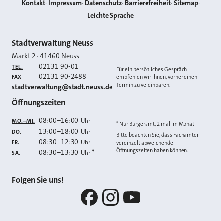
Kontakt
Impressum
Datenschutz
Barrierefreiheit
Sitemap
Leichte Sprache
Kontakt
Stadtverwaltung Neuss
Markt 2
·
41460
Neuss
02131 90-01
TEL.
Für ein persönliches Gespräch
02131 90-2488
FAX
empfehlen wir Ihnen, vorher einen
Termin zu vereinbaren.
E-MAIL
stadtverwaltung@stadt.neuss.de
Öffnungszeiten
08:00
–
16:00
Uhr
MO.–MI.
* Nur Bürgeramt, 2 mal im Monat
13:00
–
18:00
Uhr
DO.
Bitte beachten Sie, dass Fachämter
08:30
–
12:30
Uhr
FR.
vereinzelt abweichende
Öffnungszeiten haben können.
08:30
–
13:30
*
Uhr
SA.
Folgen Sie uns!
Facebook
Instagram
YouTube