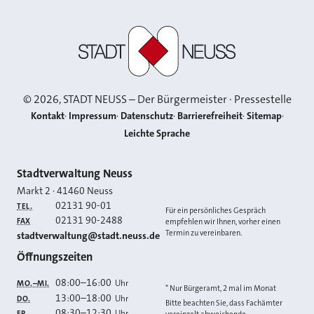
Stadt Neuss
©
2026
, STADT NEUSS – Der Bürgermeister · Pressestelle
Kontakt
Impressum
Datenschutz
Barrierefreiheit
Sitemap
Leichte Sprache
Kontakt
Stadtverwaltung Neuss
Markt 2
·
41460
Neuss
02131 90-01
TEL.
Für ein persönliches Gespräch
02131 90-2488
FAX
empfehlen wir Ihnen, vorher einen
Termin zu vereinbaren.
E-MAIL
stadtverwaltung@stadt.neuss.de
Öffnungszeiten
08:00
–
16:00
Uhr
MO.–MI.
* Nur Bürgeramt, 2 mal im Monat
13:00
–
18:00
Uhr
DO.
Bitte beachten Sie, dass Fachämter
08:30
–
12:30
Uhr
FR.