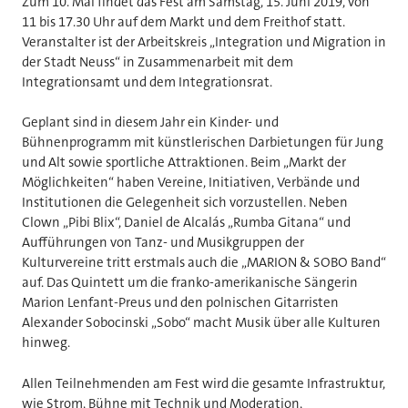
Zum 10. Mal findet das Fest am Samstag, 15. Juni 2019, von
11 bis 17.30 Uhr auf dem Markt und dem Freithof statt.
Veranstalter ist der Arbeitskreis „Integration und Migration in
der Stadt Neuss“ in Zusammenarbeit mit dem
Integrationsamt und dem Integrationsrat.
Geplant sind in diesem Jahr ein Kinder- und
Bühnenprogramm mit künstlerischen Darbietungen für Jung
und Alt sowie sportliche Attraktionen. Beim „Markt der
Möglichkeiten“ haben Vereine, Initiativen, Verbände und
Institutionen die Gelegenheit sich vorzustellen. Neben
Clown „Pibi Blix“, Daniel de Alcalás „Rumba Gitana“ und
Aufführungen von Tanz- und Musikgruppen der
Kulturvereine tritt erstmals auch die „MARION & SOBO Band“
auf. Das Quintett um die franko-amerikanische Sängerin
Marion Lenfant-Preus und den polnischen Gitarristen
Alexander Sobocinski „Sobo“ macht Musik über alle Kulturen
hinweg.
Allen Teilnehmenden am Fest wird die gesamte Infrastruktur,
wie Strom, Bühne mit Technik und Moderation,