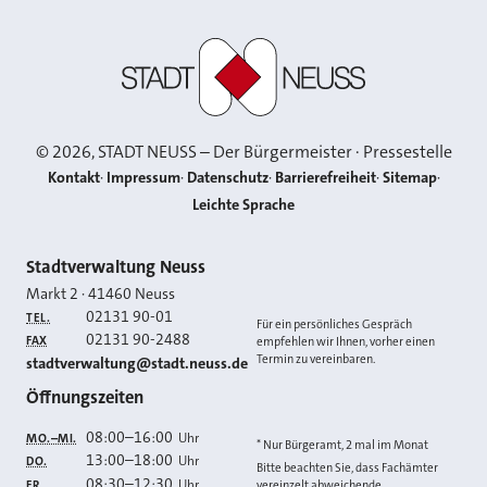
Stadt Neuss
©
2026
, STADT NEUSS – Der Bürgermeister · Pressestelle
Kontakt
Impressum
Datenschutz
Barrierefreiheit
Sitemap
Leichte Sprache
Kontakt
Stadtverwaltung Neuss
Markt 2
·
41460
Neuss
02131 90-01
TEL.
Für ein persönliches Gespräch
02131 90-2488
FAX
empfehlen wir Ihnen, vorher einen
Termin zu vereinbaren.
E-MAIL
stadtverwaltung@stadt.neuss.de
Öffnungszeiten
08:00
–
16:00
Uhr
MO.–MI.
* Nur Bürgeramt, 2 mal im Monat
13:00
–
18:00
Uhr
DO.
Bitte beachten Sie, dass Fachämter
08:30
–
12:30
Uhr
FR.
vereinzelt abweichende