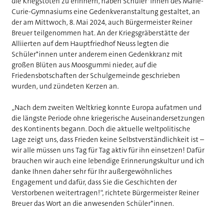
die Kriegstoten zu erinnern, haben Schüler*innen des Marie-
Curie-Gymnasiums eine Gedenkveranstaltung gestaltet, an
der am Mittwoch, 8. Mai 2024, auch Bürgermeister Reiner
Breuer teilgenommen hat. An der Kriegsgräberstätte der
Alliierten auf dem Hauptfriedhof Neuss legten die
Schüler*innen unter anderem einen Gedenkkranz mit
großen Blüten aus Moosgummi nieder, auf die
Friedensbotschaften der Schulgemeinde geschrieben
wurden, und zündeten Kerzen an.
„Nach dem zweiten Weltkrieg konnte Europa aufatmen und
die längste Periode ohne kriegerische Auseinandersetzungen
des Kontinents begann. Doch die aktuelle weltpolitische
Lage zeigt uns, dass Frieden keine Selbstverständlichkeit ist –
wir alle müssen uns Tag für Tag aktiv für ihn einsetzen! Dafür
brauchen wir auch eine lebendige Erinnerungskultur und ich
danke Ihnen daher sehr für Ihr außergewöhnliches
Engagement und dafür, dass Sie die Geschichten der
Verstorbenen weitertragen!“, richtete Bürgermeister Reiner
Breuer das Wort an die anwesenden Schüler*innen.