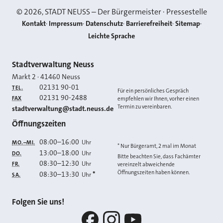
©
2026
, STADT NEUSS – Der Bürgermeister · Pressestelle
Kontakt
Impressum
Datenschutz
Barrierefreiheit
Sitemap
Leichte Sprache
Kontakt
Stadtverwaltung Neuss
Markt 2
·
41460
Neuss
02131 90-01
TEL.
Für ein persönliches Gespräch
02131 90-2488
FAX
empfehlen wir Ihnen, vorher einen
Termin zu vereinbaren.
E-MAIL
stadtverwaltung@stadt.neuss.de
Öffnungszeiten
08:00
–
16:00
Uhr
MO.–MI.
* Nur Bürgeramt, 2 mal im Monat
13:00
–
18:00
Uhr
DO.
Bitte beachten Sie, dass Fachämter
08:30
–
12:30
Uhr
FR.
vereinzelt abweichende
Öffnungszeiten haben können.
08:30
–
13:30
*
Uhr
SA.
Folgen Sie uns!