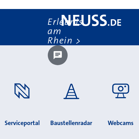
NEUSS
Erlebnis
.
DE
am
Rhein
Chatbot laden?
Serviceportal
Baustellenradar
Webcams