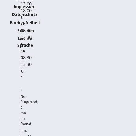
13:00
–
Impressum
18:00
Datenschutz
Uhr
Barrierefreiheit
FR.
Sitemap
08:30
–
12:30
Leichte
Uhr
Sprache
SA.
08:30
–
13:30
Uhr
*
*
Nur
Bürgeramt,
2
mal
im
Monat
Bitte