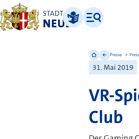
STADT
NEUSS
Menü
Leichte Sprache
Presse
Pres
31. Mai 2019
VR-Spi
Club
Der Gaming Clu