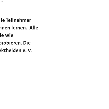
lle Teilnehmer
ennen lernen. Alle
le wie
probieren. Die
ekthelden e. V.