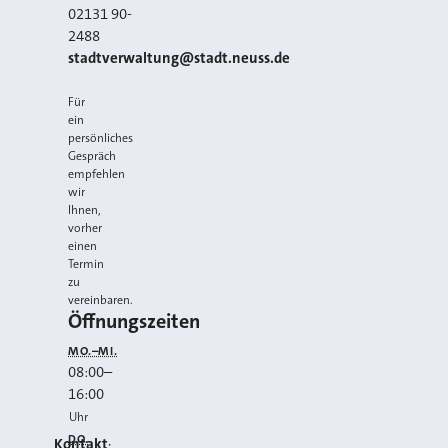
02131 90-
2488
E-MAIL
stadtverwaltung@stadt.neuss.de
Für
ein
persönliches
Gespräch
empfehlen
wir
Ihnen,
vorher
einen
Termin
zu
vereinbaren.
Öffnungszeiten
MO.–MI.
08:00
–
16:00
Uhr
DO.
Kontakt