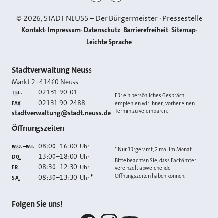
©
2026
, STADT NEUSS – Der Bürgermeister · Pressestelle
Kontakt
Impressum
Datenschutz
Barrierefreiheit
Sitemap
Leichte Sprache
Kontakt
Stadtverwaltung Neuss
Markt 2
·
41460
Neuss
02131 90-01
TEL.
Für ein persönliches Gespräch
02131 90-2488
FAX
empfehlen wir Ihnen, vorher einen
Termin zu vereinbaren.
E-MAIL
stadtverwaltung@stadt.neuss.de
Öffnungszeiten
08:00
–
16:00
Uhr
MO.–MI.
* Nur Bürgeramt, 2 mal im Monat
13:00
–
18:00
Uhr
DO.
Bitte beachten Sie, dass Fachämter
08:30
–
12:30
Uhr
FR.
vereinzelt abweichende
Öffnungszeiten haben können.
08:30
–
13:30
*
Uhr
SA.
Folgen Sie uns!