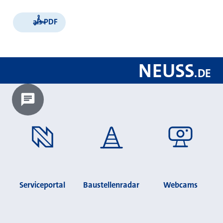
als PDF
NEUSS
.
DE
Chatbot laden?
Serviceportal
Baustellenradar
Webcams