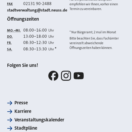
02131 90-2488
FAX
empfehlen wir Ihnen, vorher einen
Termin zu vereinbaren.
E-MAIL
stadtverwaltung@stadt.neuss.de
Öffnungszeiten
08:00
–
16:00
Uhr
MO.–MI.
* Nur Bürgeramt, 2 mal im Monat
13:00
–
18:00
Uhr
DO.
Bitte beachten Sie, dass Fachämter
08:30
–
12:30
Uhr
FR.
vereinzelt abweichende
Öffnungszeiten haben können.
08:30
–
13:30
*
Uhr
SA.
Folgen Sie uns!
Facebook
Instagram
YouTube
Presse
Karriere
Veranstaltungskalender
Stadtpläne