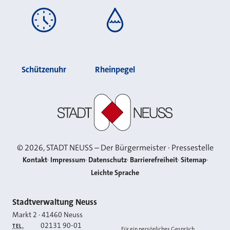
Schützenuhr
Rheinpegel
Stadt Neuss
©
2026
, STADT NEUSS – Der Bürgermeister · Pressestelle
Kontakt
Impressum
Datenschutz
Barrierefreiheit
Sitemap
Leichte Sprache
Kontakt
Stadtverwaltung Neuss
Markt 2
·
41460
Neuss
02131 90-01
TEL.
Für ein persönliches Gespräch