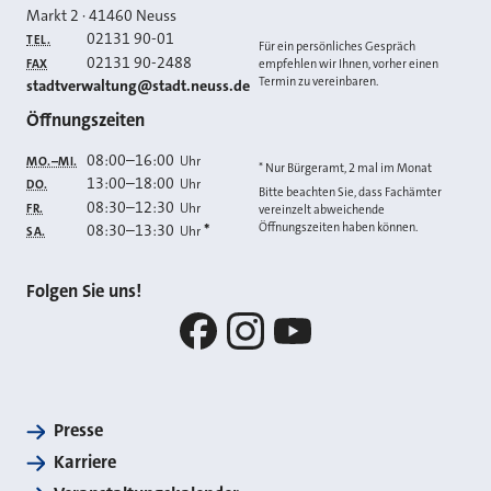
Markt 2
·
41460
Neuss
02131 90-01
TEL.
Für ein persönliches Gespräch
02131 90-2488
FAX
empfehlen wir Ihnen, vorher einen
Termin zu vereinbaren.
E-MAIL
stadtverwaltung@stadt.neuss.de
Öffnungszeiten
08:00
–
16:00
Uhr
MO.–MI.
* Nur Bürgeramt, 2 mal im Monat
13:00
–
18:00
Uhr
DO.
Bitte beachten Sie, dass Fachämter
08:30
–
12:30
Uhr
FR.
vereinzelt abweichende
Öffnungszeiten haben können.
08:30
–
13:30
*
Uhr
SA.
Folgen Sie uns!
Facebook
Instagram
YouTube
Presse
Karriere