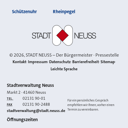
Schützenuhr
Rheinpegel
Stadt Neuss
©
2026
, STADT NEUSS – Der Bürgermeister · Pressestelle
Kontakt
Impressum
Datenschutz
Barrierefreiheit
Sitemap
Leichte Sprache
Kontakt
Stadtverwaltung Neuss
Markt 2
·
41460
Neuss
02131 90-01
TEL.
Für ein persönliches Gespräch
02131 90-2488
FAX
empfehlen wir Ihnen, vorher einen
Termin zu vereinbaren.
E-MAIL
stadtverwaltung@stadt.neuss.de
Öffnungszeiten