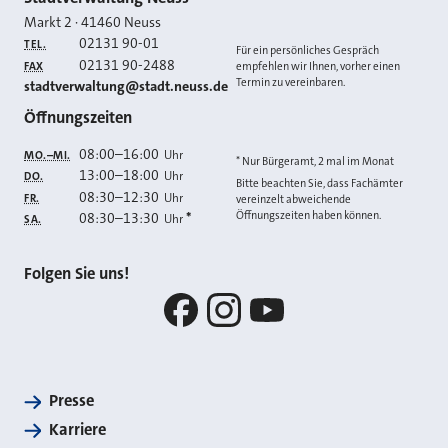
Kontakt
Markt 2
·
41460
Neuss
02131 90-01
TEL.
Für ein persönliches Gespräch
02131 90-2488
FAX
empfehlen wir Ihnen, vorher einen
Termin zu vereinbaren.
E-MAIL
stadtverwaltung@stadt.neuss.de
Öffnungszeiten
08:00
–
16:00
Uhr
MO.–MI.
* Nur Bürgeramt, 2 mal im Monat
13:00
–
18:00
Uhr
DO.
Bitte beachten Sie, dass Fachämter
08:30
–
12:30
Uhr
FR.
vereinzelt abweichende
Öffnungszeiten haben können.
08:30
–
13:30
*
Uhr
SA.
Folgen Sie uns!
Facebook
Instagram
YouTube
Presse
Karriere