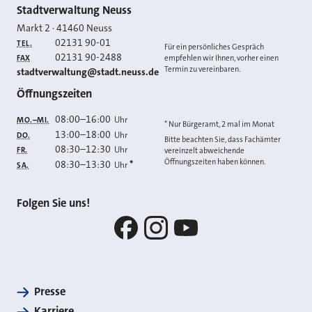
Kontakt
Stadtverwaltung Neuss
Markt 2
·
41460
Neuss
02131 90-01
TEL.
Für ein persönliches Gespräch
02131 90-2488
FAX
empfehlen wir Ihnen, vorher einen
Termin zu vereinbaren.
E-MAIL
stadtverwaltung@stadt.neuss.de
Öffnungszeiten
08:00
–
16:00
Uhr
MO.–MI.
* Nur Bürgeramt, 2 mal im Monat
13:00
–
18:00
Uhr
DO.
Bitte beachten Sie, dass Fachämter
08:30
–
12:30
Uhr
FR.
vereinzelt abweichende
Öffnungszeiten haben können.
08:30
–
13:30
*
Uhr
SA.
Folgen Sie uns!
Facebook
Instagram
YouTube
Presse
Karriere