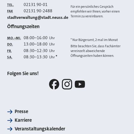
02131 90-01
TEL.
Für ein persönliches Gespräch
02131 90-2488
FAX
empfehlen wir Ihnen, vorher einen
Termin zu vereinbaren.
E-MAIL
stadtverwaltung@stadt.neuss.de
Öffnungszeiten
08:00
–
16:00
Uhr
MO.–MI.
* Nur Bürgeramt, 2 mal im Monat
13:00
–
18:00
Uhr
DO.
Bitte beachten Sie, dass Fachämter
08:30
–
12:30
Uhr
FR.
vereinzelt abweichende
Öffnungszeiten haben können.
08:30
–
13:30
*
Uhr
SA.
Folgen Sie uns!
Facebook
Instagram
YouTube
Presse
Karriere
Veranstaltungskalender