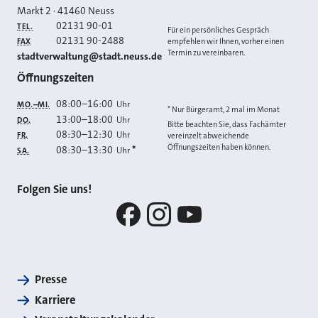
Markt 2
·
41460
Neuss
02131 90-01
TEL.
Für ein persönliches Gespräch
02131 90-2488
FAX
empfehlen wir Ihnen, vorher einen
Termin zu vereinbaren.
E-MAIL
stadtverwaltung@stadt.neuss.de
Öffnungszeiten
08:00
–
16:00
Uhr
MO.–MI.
* Nur Bürgeramt, 2 mal im Monat
13:00
–
18:00
Uhr
DO.
Bitte beachten Sie, dass Fachämter
08:30
–
12:30
Uhr
FR.
vereinzelt abweichende
Öffnungszeiten haben können.
08:30
–
13:30
*
Uhr
SA.
Folgen Sie uns!
Facebook
Instagram
YouTube
Presse
Karriere